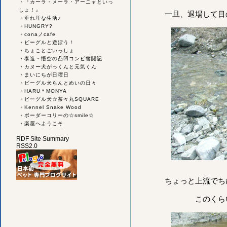
・
『カーラ・メーラ・アーニャといっ
しょ！』
一旦、退場して目
・
垂れ耳な生活♪
・
HUNGRY?
・
conaノcafe
・
ビーグルと遊ぼう！
・
ちょことごいっしょ
・
泰造・悟空の凸凹コンビ奮闘記
・
カヌー犬がっくんと元気くん
・
まいにちが日曜日
・
ビーグル犬らんとめいの日々
・
HARU＊MONYA
・
ビーグル犬☆茶々丸SQUARE
・
Kennel Snake Wood
・
ボーダーコリーの☆smile☆
・
楽屋へようこそ
RDF Site Summary
RSS2.0
ちょっと上流でち
このくら