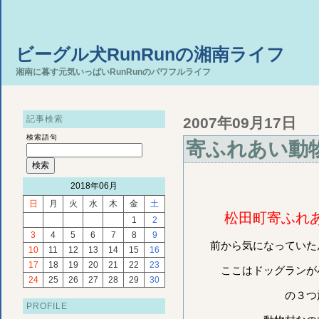
ビーグル犬RunRunの湘南ライフ
湘南に暮す元気いっぱいRunRunのパワフルライフ
記事検索
2007年09月17日
検索語句
寄ふれあい動
2018年06月
日
月
火
水
木
金
土
松田町寄ふれ
1
2
3
4
5
6
7
8
9
前から気になっていた
10
11
12
13
14
15
16
17
18
19
20
21
22
23
ここはドッグランが
24
25
26
27
28
29
30
の３つ
PROFILE