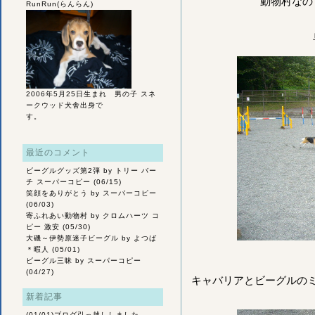
動物村なの
RunRun(らんらん)
2006年5月25日生まれ 男の子 スネ
ークウッド犬舎出身で
す。
最近のコメント
ビーグルグッズ第2弾
by トリー バー
チ スーパーコピー (06/15)
笑顔をありがとう
by スーパーコピー
(06/03)
寄ふれあい動物村
by クロムハーツ コ
ピー 激安 (05/30)
大磯～伊勢原迷子ビーグル
by よつば
＊暇人 (05/01)
ビーグル三昧
by スーパーコピー
(04/27)
キャバリアとビーグルの
新着記事
(01/01)
ブログ引っ越ししました