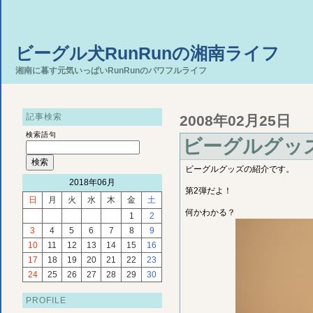
ビーグル犬RunRunの湘南ライフ
湘南に暮す元気いっぱいRunRunのパワフルライフ
記事検索
2008年02月25日
検索語句
ビーグルグッ
ビーグルグッズの紹介です。
2018年06月
第2弾だよ！
日
月
火
水
木
金
土
何かわかる？
1
2
3
4
5
6
7
8
9
10
11
12
13
14
15
16
17
18
19
20
21
22
23
24
25
26
27
28
29
30
PROFILE