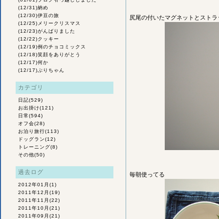
(12/31)
納め
(12/30)
伊豆の旅
尻尾の付いたマグネットとストラ
(12/25)
メリークリスマス
(12/23)
がんばりました
(12/22)
クッキー
(12/19)
例のチョコミックス
(12/18)
笑顔をありがとう
(12/17)
何か
(12/17)
ぶりちゃん
カテゴリ
日記
(529)
お出掛け
(121)
日常
(594)
オフ会
(28)
お泊り旅行
(113)
ドッグラン
(12)
トレーニング
(8)
その他
(50)
過去ログ
毎朝使ってる
2012年01月
(1)
2011年12月
(19)
2011年11月
(22)
2011年10月
(21)
2011年09月
(21)