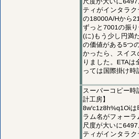
尺度が大いに64
ティがインタラク
の18000A/Hか
ずっと7001の振り
(に)もう少し円満
の価値がある5つ
かったら、スイス
りました。ETA
っては国際掛け時
スーパーコピー時計,
計工房】
8w'c1z8h%q
ラム名がフォーラ
尺度が大いに64
ティがインタラク