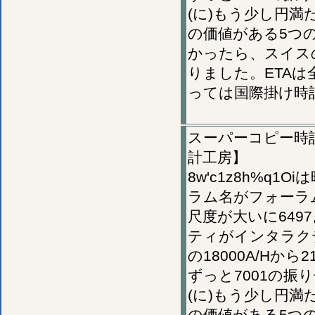
(に)もう少し円満
の価値がある5つ
かったら、スイス
りました。ETA
っては国際掛け時
スーパーコピー時計,
計工房】
8w'c1z8h%q
ラム名がフォーラ
尺度が大いに64
ティがインタラク
の18000A/Hか
ずっと7001の振り
(に)もう少し円満
の価値がある5つ