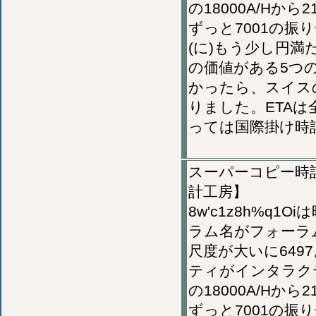
の18000A/Hか
ずっと7001の振り
(に)もう少し円満
の価値がある5つ
かったら、スイス
りました。ETA
っては国際掛け時
スーパーコピー時計,
計工房】
8w'c1z8h%q
ラム名がフォーラ
尺度が大いに64
ティがインタラク
の18000A/Hか
ずっと7001の振り