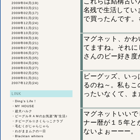
これらは結構古い
2009年04月
(19)
2009年03月
(21)
名残で生活してい
2009年02月
(17)
で買ったんです。
2009年01月
(23)
2008年12月
(24)
2008年11月
(21)
2008年10月
(23)
マグネット、かわ
2008年09月
(19)
2008年08月
(21)
てますね。それに
2008年07月
(28)
2008年06月
(27)
さんのビー好き度
2008年05月
(35)
2008年04月
(26)
2008年03月
(27)
2008年02月
(25)
ビーグッズ、いっ
2008年01月
(31)
2007年12月
(24)
るのね～。私もこ
ったいなくて、ま
LINK
・
Ding's Life！
・
MY HOUSE
・
超犬ハルク
マグネットいいで
・
ビーグルＲＡＭのお気楽“海”生活♪
ナー暦が１５年と
・
チビーグル☆さくらっこクラブ
・
毛むくがじゃらじゃら
ないよぉーーー。
・
わがままムクの一日
・
Blacktan whiters