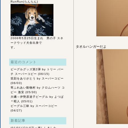
RunRun(らんらん)
2006年5月25日生まれ 男の子 スネ
ークウッド犬舎出身で
タオルハンガーだよ
す。
最近のコメント
ビーグルグッズ第2弾
by トリー バー
チ スーパーコピー (06/15)
笑顔をありがとう
by スーパーコピー
(06/03)
寄ふれあい動物村
by クロムハーツ コ
ピー 激安 (05/30)
大磯～伊勢原迷子ビーグル
by よつば
＊暇人 (05/01)
ビーグル三昧
by スーパーコピー
(04/27)
新着記事
(01/01)
ブログ引っ越ししました