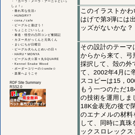
・
『カーラ・メーラ・アーニャといっ
しょ！』
このイラストかわ
・
垂れ耳な生活♪
・
HUNGRY?
はげで第3弾には
・
conaノcafe
・
ビーグルと遊ぼう！
ッズがないかな？
・
ちょことごいっしょ
・
泰造・悟空の凸凹コンビ奮闘記
・
カヌー犬がっくんと元気くん
・
まいにちが日曜日
その設計のテーマ
・
ビーグル犬らんとめいの日々
からから来て、弓
・
HARU＊MONYA
・
ビーグル犬☆茶々丸SQUARE
採択して、殻の外
・
Kennel Snake Wood
・
ボーダーコリーの☆smile☆
て、2002年4
・
楽屋へようこそ
スコピーは15，0
RDF Site Summary
RSS2.0
もう一つのただ1
の技術を運用しま
18K金表充の後
のエナメルの材料
して、同時に真珠
ックスロレックス