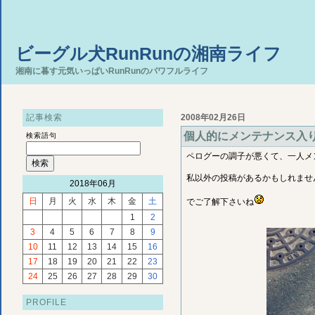
ビーグル犬RunRunの湘南ライフ
湘南に暮す元気いっぱいRunRunのパワフルライフ
記事検索
2008年02月26日
個人的にメンテナンス入
検索語句
ペログーの調子が悪くて、一人メ
私以外の投稿があるかもしれませ
2018年06月
日
月
火
水
木
金
土
でご了解下さいね
1
2
3
4
5
6
7
8
9
10
11
12
13
14
15
16
17
18
19
20
21
22
23
24
25
26
27
28
29
30
PROFILE