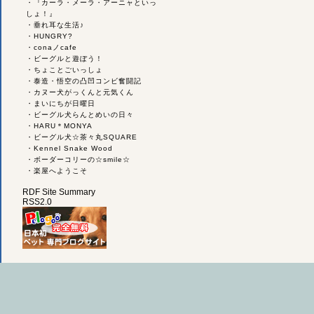
・
『カーラ・メーラ・アーニャといっ
しょ！』
・
垂れ耳な生活♪
・
HUNGRY?
・
conaノcafe
・
ビーグルと遊ぼう！
・
ちょことごいっしょ
・
泰造・悟空の凸凹コンビ奮闘記
・
カヌー犬がっくんと元気くん
・
まいにちが日曜日
・
ビーグル犬らんとめいの日々
・
HARU＊MONYA
・
ビーグル犬☆茶々丸SQUARE
・
Kennel Snake Wood
・
ボーダーコリーの☆smile☆
・
楽屋へようこそ
RDF Site Summary
RSS2.0