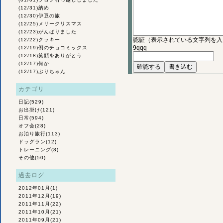
(12/31)
納め
(12/30)
伊豆の旅
(12/25)
メリークリスマス
(12/23)
がんばりました
認証（表示されている文字列を入
(12/22)
クッキー
9qqq
(12/19)
例のチョコミックス
(12/18)
笑顔をありがとう
(12/17)
何か
(12/17)
ぶりちゃん
カテゴリ
日記
(529)
お出掛け
(121)
日常
(594)
オフ会
(28)
お泊り旅行
(113)
ドッグラン
(12)
トレーニング
(8)
その他
(50)
過去ログ
2012年01月
(1)
2011年12月
(19)
2011年11月
(22)
2011年10月
(21)
2011年09月
(21)