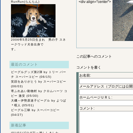
<div align="center">
RunRun(らんらん)
2006年5月25日生まれ 男の子 スネ
ークウッド犬舎出身で
す。
この記事へのコメント
最近のコメント
コメントを書く
ビーグルグッズ第2弾
by トリー バー
お名前:
チ スーパーコピー (06/15)
笑顔をありがとう
by スーパーコピー
メールアドレス（ブログには公開
(06/03)
寄ふれあい動物村
by クロムハーツ コ
ピー 激安 (05/30)
ホームページＵＲＬ:
大磯～伊勢原迷子ビーグル
by よつば
＊暇人 (05/01)
コメント:
ビーグル三昧
by スーパーコピー
(04/27)
新着記事
(01/01)
ブログ引っ越ししました