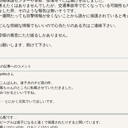
動物保護センターや警察、役場等々には届けを出しました。
考えたくはありませんでしたが、交通事故等で亡くなっている可能性も
をした所、そのような報告は無いそうです。
一週間たっても目撃情報が全くないことから誰かに保護されていると考
どんな些細な情報でもいいので心当たりのある方はご連絡下さい。
皆様の善意にただ縋るしかありません。
お願いします、助けて下さい。
この記事へのコメント
yokoさん
こんばんわ。迷子犬のチビ君の件、
風ちゃんのところに転載させていただきました。
みつかるといいですね。
･･･とにかく元気でいてほしいです。
心配です…
ビーグルは迷子になると遠くで保護されたりすると聞いています。
寒くはないのか、ひもじくはないのか…