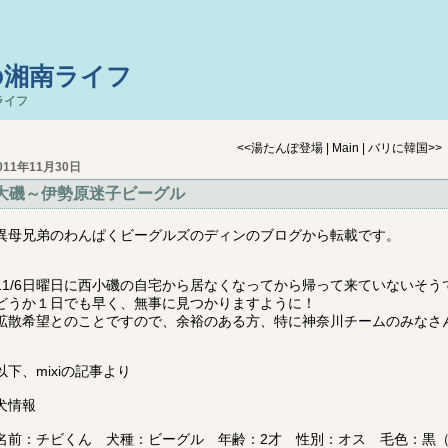
の湘南ライフ
ライフ
<<
湯たんぽ登場
|
Main
|
バリに韓国
>>
011年11月30日
大磯～伊勢原迷子ビーグル
異母兄弟のわんぱくビーグルズのディンのブログから転載です。
11/6日曜日に西小磯の自宅から居なくなってから帰って来ていないそう
どうか１日でも早く、無事に見つかりますように！
拡散希望とのことですので、余裕のある方、特に神奈川チームのみなさ
以下、mixiの記事より
犬情報
名前：チビくん 犬種：ビーグル 年齢：2才 性別：オス 毛色：黒