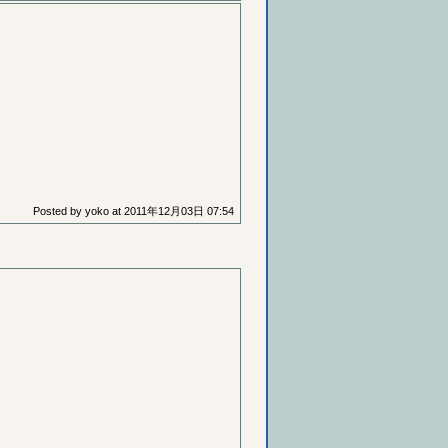
Posted by
yoko
at
2011年12月03日 07:54