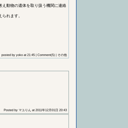
考え動物の遺体を取り扱う機関に連絡
えられます。
posted by
yoko
at
21:45
|
Comment(5)
|
その他
Posted by
マユりん
at
2011年12月01日 20:43