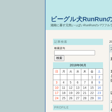
ビーグル犬RunRun
湘南に暮す元気いっぱいRunRunのパワフル
記事検索
2
検索語句
2018年06月
日
月
火
水
木
金
土
1
2
3
4
5
6
7
8
9
10
11
12
13
14
15
16
17
18
19
20
21
22
23
24
25
26
27
28
29
30
PROFILE