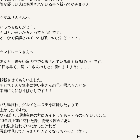
誰か優しい人に保護されている事を祈ってやみません
☆マユりんさんへ
いっつもありがとう。
今日とか寒いからとっても心配です。
どこかで保護されていれば良いのだけど・・・。
☆マドレーヌさんへ
ほんと、暖かい家の中で保護されている事を祈るばかりです。
1日も早く、飼い主さんのもとに戻れますように。。。
転載させてもらいました。
チビちゃんが無事に飼い主さんの元へ帰れることを
本当に切に願うばかりです！！
バリ島旅行、グルメとエステを堪能したようで
よかったですね。
やっぱり、現地在住の方にガイドしてもらえるのっていいよね。
10年以上前に訪れた際、物売り攻めにあい
それ以来訪れていなかったけれど
写真拝見してたらまた行きたくなっちゃった（笑）。
P