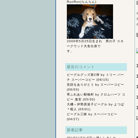
RunRun(らんらん)
2006年5月25日生まれ 男の子 スネ
ークウッド犬舎出身で
す。
最近のコメント
ビーグルグッズ第2弾
by トリー バー
チ スーパーコピー (06/15)
笑顔をありがとう
by スーパーコピー
(06/03)
寄ふれあい動物村
by クロムハーツ コ
ピー 激安 (05/30)
大磯～伊勢原迷子ビーグル
by よつば
＊暇人 (05/01)
ビーグル三昧
by スーパーコピー
(04/27)
新着記事
(01/01)
ブログ引っ越ししました