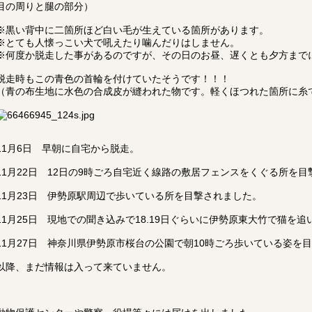
目の周りと腿の部分）
※黒い背中に二箇所ほど白い毛が生えている箇所があります。
※とても人懐っこい犬で吼えたり噛んだりはしません。
※何度か脱走した事があるのですが、その日のお昼、遅くとも夕方まで
脱走時もこの青色の首輪を付けていたそうです！！！
（青の布生地に水色の合成皮が縫われた物です。軽くほつれた箇所に糸
11月6日 早朝に自宅から脱走。
11月22日 12日の9時ごろ自宅近く線路の敷居フェンスをくぐる所を
11月23日 伊勢原駅周辺で歩いている所を目撃されました。
11月25日 現地での聞き込みで18.19日ぐらいに伊勢原東大竹で猫を
11月27日 神奈川県伊勢原市桜台の公園で朝10時ごろ歩いている姿を
以降、まだ情報は入って来ていません。