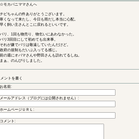
☆モカバニママさんへ
チビちゃんの件ありがとうございます。
寒くなって来たし、今日も雨だし本当に心配。
早く飼い主さんとこに戻れるといいです。
バリ、1回も物売り、物乞いにあわなかった。
バリ3回目にして初めても出来事。
それが嫌でバリは敬遠していたんだけど。
政府の規制もだいぶ入ってる感じ。
前の週にオバマさんや野田さんも訪れてるしね。
まぁ、のんびりしました。
コメントを書く
お名前:
メールアドレス（ブログには公開されません）:
ホームページＵＲＬ:
コメント: