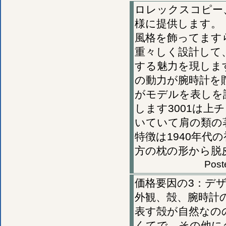
ロレックスコピー
様に提供します。
風格を飾ってます
重々しく設計して
する魅力を現します。
の動力が腕時計を
がモデルを表しを
します3001は
いていて肩の類の
特徴は1940年代
方の枕の形から脱皮
Post
価格要因の3：デ
外観、殻、腕時計
表す殻が自然なの
くてで、その他に