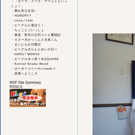
・
『カーラ・メーラ・アーニャといっ
しょ！』
・
垂れ耳な生活♪
・
HUNGRY?
・
conaノcafe
・
ビーグルと遊ぼう！
・
ちょことごいっしょ
・
泰造・悟空の凸凹コンビ奮闘記
・
カヌー犬がっくんと元気くん
・
まいにちが日曜日
・
ビーグル犬らんとめいの日々
・
HARU＊MONYA
・
ビーグル犬☆茶々丸SQUARE
・
Kennel Snake Wood
・
ボーダーコリーの☆smile☆
・
楽屋へようこそ
RDF Site Summary
RSS2.0