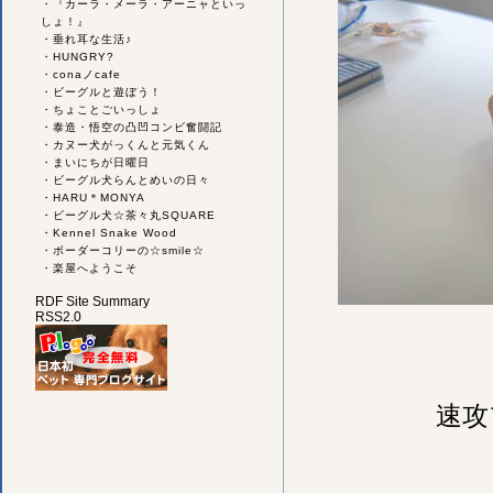
・
『カーラ・メーラ・アーニャといっ
しょ！』
・
垂れ耳な生活♪
・
HUNGRY?
・
conaノcafe
・
ビーグルと遊ぼう！
・
ちょことごいっしょ
・
泰造・悟空の凸凹コンビ奮闘記
・
カヌー犬がっくんと元気くん
・
まいにちが日曜日
・
ビーグル犬らんとめいの日々
・
HARU＊MONYA
・
ビーグル犬☆茶々丸SQUARE
・
Kennel Snake Wood
・
ボーダーコリーの☆smile☆
・
楽屋へようこそ
RDF Site Summary
RSS2.0
速攻