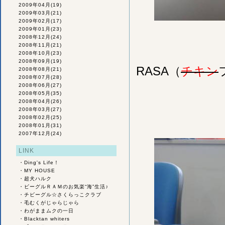
2009年04月
(19)
2009年03月
(21)
2009年02月
(17)
2009年01月
(23)
2008年12月
(24)
2008年11月
(21)
2008年10月
(23)
2008年09月
(19)
RASA（
チキン
2008年08月
(21)
2008年07月
(28)
2008年06月
(27)
2008年05月
(35)
2008年04月
(26)
2008年03月
(27)
2008年02月
(25)
2008年01月
(31)
2007年12月
(24)
LINK
・
Ding's Life！
・
MY HOUSE
・
超犬ハルク
・
ビーグルＲＡＭのお気楽“海”生活♪
・
チビーグル☆さくらっこクラブ
・
毛むくがじゃらじゃら
・
わがままムクの一日
・
Blacktan whiters