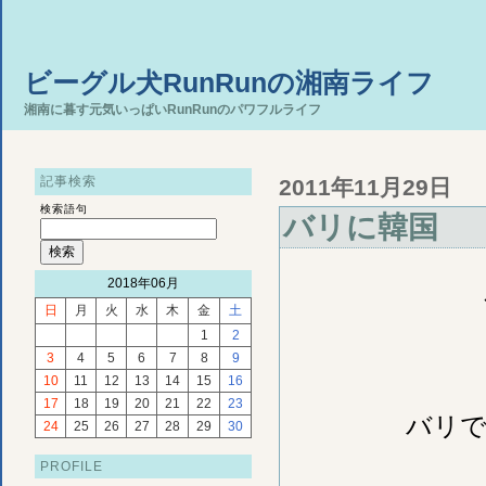
ビーグル犬RunRunの湘南ライフ
湘南に暮す元気いっぱいRunRunのパワフルライフ
記事検索
2011年11月29日
検索語句
バリに韓国
2018年06月
日
月
火
水
木
金
土
1
2
3
4
5
6
7
8
9
10
11
12
13
14
15
16
17
18
19
20
21
22
23
バリで
24
25
26
27
28
29
30
PROFILE