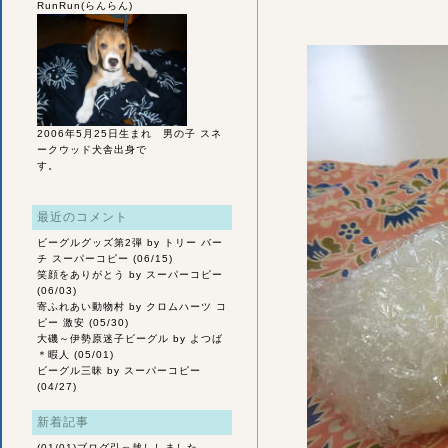
RunRun(らんらん)
2006年5月25日生まれ 男の子 スネ
ークウッド犬舎出身で
す。
最近のコメント
ビーグルグッズ第2弾
by トリー バー
チ スーパーコピー (06/15)
笑顔をありがとう
by スーパーコピー
(06/03)
寄ふれあい動物村
by クロムハーツ コ
ピー 激安 (05/30)
大磯～伊勢原迷子ビーグル
by よつば
＊暇人 (05/01)
ビーグル三昧
by スーパーコピー
(04/27)
新着記事
(01/01)
ブログ引っ越ししました