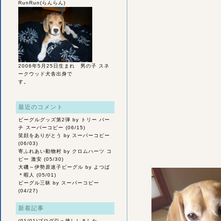
RunRun(らんらん)
2006年5月25日生まれ 男の子 スネ
ークウッド犬舎出身で
す。
最近のコメント
ビーグルグッズ第2弾
by トリー バー
チ スーパーコピー (06/15)
笑顔をありがとう
by スーパーコピー
(06/03)
寄ふれあい動物村
by クロムハーツ コ
ピー 激安 (05/30)
大磯～伊勢原迷子ビーグル
by よつば
＊暇人 (05/01)
ビーグル三昧
by スーパーコピー
(04/27)
新着記事
(01/01)
ブログ引っ越ししました