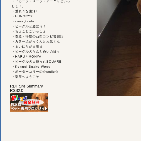
・
『カーラ・メーラ・アーニャといっ
しょ！』
・
垂れ耳な生活♪
・
HUNGRY?
・
conaノcafe
・
ビーグルと遊ぼう！
・
ちょことごいっしょ
・
泰造・悟空の凸凹コンビ奮闘記
・
カヌー犬がっくんと元気くん
・
まいにちが日曜日
・
ビーグル犬らんとめいの日々
・
HARU＊MONYA
・
ビーグル犬☆茶々丸SQUARE
・
Kennel Snake Wood
・
ボーダーコリーの☆smile☆
・
楽屋へようこそ
RDF Site Summary
RSS2.0