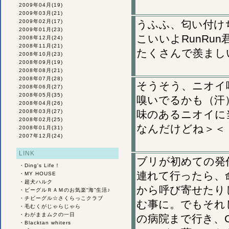
2009年04月
(19)
2009年03月
(21)
2009年02月
(17)
うふふ、匂い付け
2009年01月
(23)
こいいよRunR
2008年12月
(24)
2008年11月
(21)
たくさんで羨ましい
2008年10月
(23)
2008年09月
(19)
2008年08月
(21)
2008年07月
(28)
そうそう、ニオイ
2008年06月
(27)
2008年05月
(35)
嗅いでるかも（汗
2008年04月
(26)
2008年03月
(27)
味のあるニオイに
2008年02月
(25)
なんだけどね＞＜
2008年01月
(31)
2007年12月
(24)
LINK
ブリが初めての発
・
Ding's Life！
連れて行ったら、
・
MY HOUSE
・
超犬ハルク
から呼び寄せたり
・
ビーグルＲＡＭのお気楽“海”生活♪
・
チビーグル☆さくらっこクラブ
む事に。でもそれ
・
毛むくがじゃらじゃら
・
わがままムクの一日
の病院まで行き、
・
Blacktan whiters