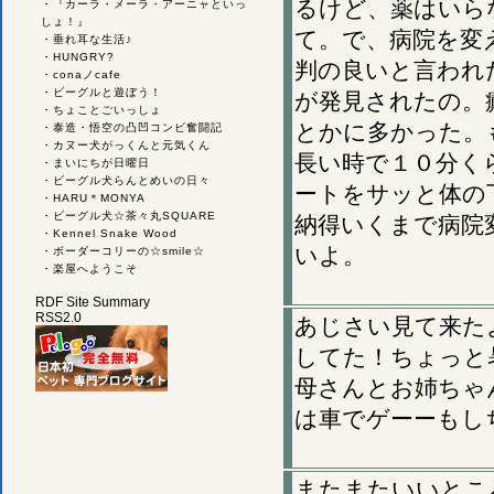
るけど、薬はいら
・
『カーラ・メーラ・アーニャといっ
しょ！』
て。で、病院を変
・
垂れ耳な生活♪
・
HUNGRY?
判の良いと言われ
・
conaノcafe
・
ビーグルと遊ぼう！
が発見されたの。
・
ちょことごいっしょ
とかに多かった。
・
泰造・悟空の凸凹コンビ奮闘記
・
カヌー犬がっくんと元気くん
長い時で１０分く
・
まいにちが日曜日
・
ビーグル犬らんとめいの日々
ートをサッと体の
・
HARU＊MONYA
・
ビーグル犬☆茶々丸SQUARE
納得いくまで病院
・
Kennel Snake Wood
いよ。
・
ボーダーコリーの☆smile☆
・
楽屋へようこそ
RDF Site Summary
RSS2.0
あじさい見て来た
してた！ちょっと
母さんとお姉ちゃ
は車でゲーーもし
またまたいいとこ