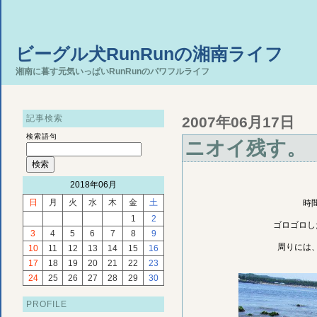
ビーグル犬RunRunの湘南ライフ
湘南に暮す元気いっぱいRunRunのパワフルライフ
記事検索
2007年06月17日
検索語句
ニオイ残す。
2018年06月
日
月
火
水
木
金
土
時
1
2
ゴロゴロし
3
4
5
6
7
8
9
周りには
10
11
12
13
14
15
16
17
18
19
20
21
22
23
24
25
26
27
28
29
30
PROFILE