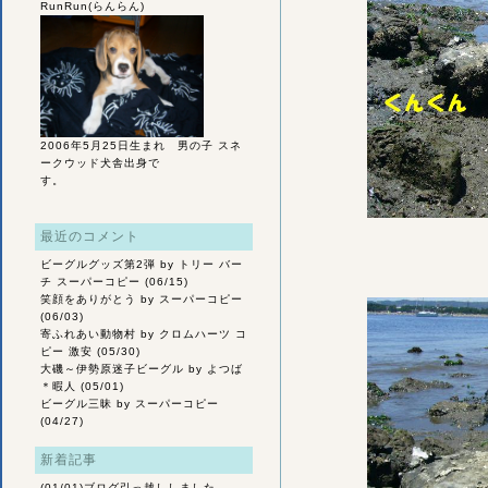
RunRun(らんらん)
2006年5月25日生まれ 男の子 スネ
ークウッド犬舎出身で
す。
最近のコメント
ビーグルグッズ第2弾
by トリー バー
チ スーパーコピー (06/15)
笑顔をありがとう
by スーパーコピー
(06/03)
寄ふれあい動物村
by クロムハーツ コ
ピー 激安 (05/30)
大磯～伊勢原迷子ビーグル
by よつば
＊暇人 (05/01)
ビーグル三昧
by スーパーコピー
(04/27)
新着記事
(01/01)
ブログ引っ越ししました