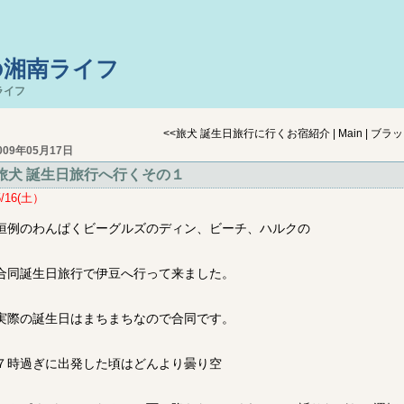
の湘南ライフ
ライフ
<<
旅犬 誕生日旅行に行くお宿紹介
|
Main
|
ブラッ
009年05月17日
旅犬 誕生日旅行へ行くその１
5/16(土）
恒例のわんぱくビーグルズのディン、ビーチ、ハルクの
合同誕生日旅行で伊豆へ行って来ました。
実際の誕生日はまちまちなので合同です。
７時過ぎに出発した頃はどんより曇り空