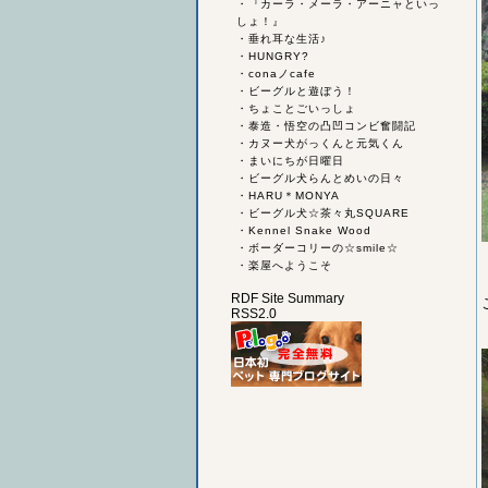
・
『カーラ・メーラ・アーニャといっ
しょ！』
・
垂れ耳な生活♪
・
HUNGRY?
・
conaノcafe
・
ビーグルと遊ぼう！
・
ちょことごいっしょ
・
泰造・悟空の凸凹コンビ奮闘記
・
カヌー犬がっくんと元気くん
・
まいにちが日曜日
・
ビーグル犬らんとめいの日々
・
HARU＊MONYA
・
ビーグル犬☆茶々丸SQUARE
・
Kennel Snake Wood
・
ボーダーコリーの☆smile☆
・
楽屋へようこそ
RDF Site Summary
RSS2.0