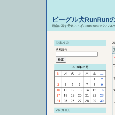
ビーグル犬RunRun
湘南に暮す元気いっぱいRunRunのパワフル
記事検索
2
検索語句
2018年06月
日
月
火
水
木
金
土
1
2
3
4
5
6
7
8
9
10
11
12
13
14
15
16
17
18
19
20
21
22
23
24
25
26
27
28
29
30
PROFILE