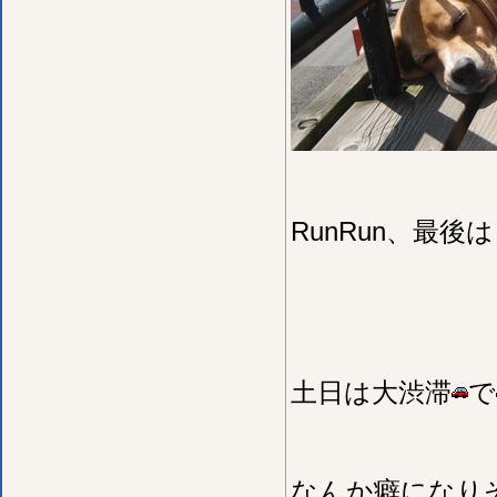
RunRun、最
土日は大渋滞
で
なんか癖になり