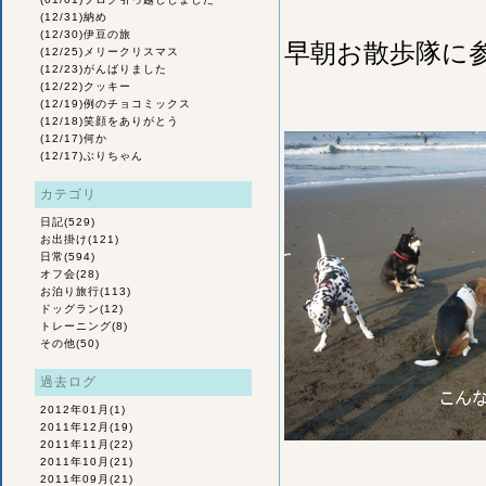
(12/31)
納め
(12/30)
伊豆の旅
早朝お散歩隊に
(12/25)
メリークリスマス
(12/23)
がんばりました
(12/22)
クッキー
(12/19)
例のチョコミックス
(12/18)
笑顔をありがとう
(12/17)
何か
(12/17)
ぶりちゃん
カテゴリ
日記
(529)
お出掛け
(121)
日常
(594)
オフ会
(28)
お泊り旅行
(113)
ドッグラン
(12)
トレーニング
(8)
その他
(50)
過去ログ
2012年01月
(1)
2011年12月
(19)
2011年11月
(22)
2011年10月
(21)
2011年09月
(21)