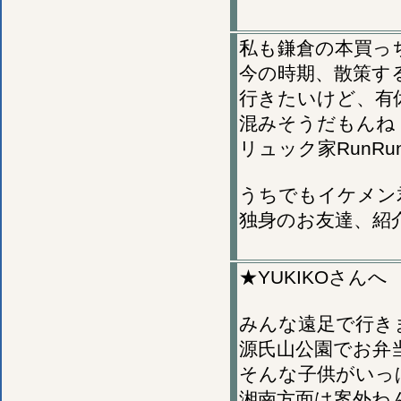
私も鎌倉の本買っ
今の時期、散策す
行きたいけど、有
混みそうだもんね
リュック家RunR
うちでもイケメン
独身のお友達、紹
★YUKIKOさんへ
みんな遠足で行き
源氏山公園でお弁
そんな子供がいっ
湘南方面は案外わ