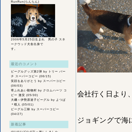
RunRun(らんらん)
2006年5月25日生まれ 男の子 スネ
ークウッド犬舎出身で
す。
最近のコメント
ビーグルグッズ第2弾
by トリー バー
チ スーパーコピー (06/15)
笑顔をありがとう
by スーパーコピー
(06/03)
寄ふれあい動物村
by クロムハーツ コ
会社行く日より
ピー 激安 (05/30)
大磯～伊勢原迷子ビーグル
by よつば
＊暇人 (05/01)
ビーグル三昧
by スーパーコピー
(04/27)
ジョギングで海
新着記事
(01/01)
ブログ引っ越ししました