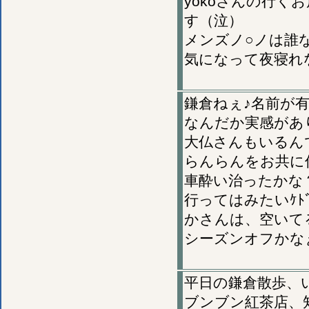
yokoさんの行
す（泣）
メンズノ○ノは誰
気になって夜寝れ
鎌倉ねぇ♪名前が
なんだか実感があ
大仏さんもいるん
らんらんをお共に
車酔い治ったかな
行ってはみたいｹ
かさんは、空いて
シーズンオフかな
平日の鎌倉散歩、
ブンブン紅茶店、