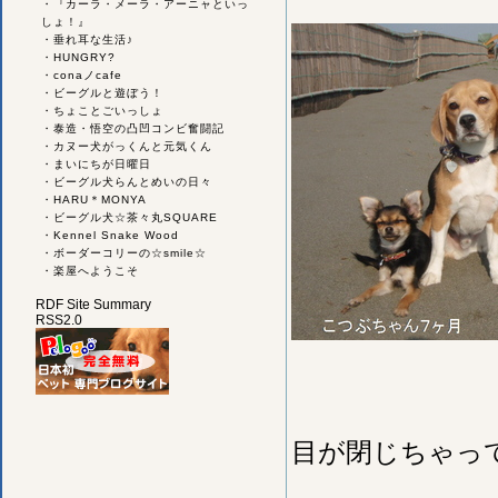
・
『カーラ・メーラ・アーニャといっ
しょ！』
・
垂れ耳な生活♪
・
HUNGRY?
・
conaノcafe
・
ビーグルと遊ぼう！
・
ちょことごいっしょ
・
泰造・悟空の凸凹コンビ奮闘記
・
カヌー犬がっくんと元気くん
・
まいにちが日曜日
・
ビーグル犬らんとめいの日々
・
HARU＊MONYA
・
ビーグル犬☆茶々丸SQUARE
・
Kennel Snake Wood
・
ボーダーコリーの☆smile☆
・
楽屋へようこそ
RDF Site Summary
RSS2.0
目が閉じちゃっ