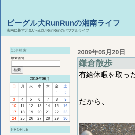
ビーグル犬RunRunの湘南ライフ
湘南に暮す元気いっぱいRunRunのパワフルライフ
記事検索
2009年05月20日
検索語句
鎌倉散歩
有給休暇を取っ
2018年06月
日
月
火
水
木
金
土
1
2
3
4
5
6
7
8
9
だから、
10
11
12
13
14
15
16
17
18
19
20
21
22
23
24
25
26
27
28
29
30
PROFILE