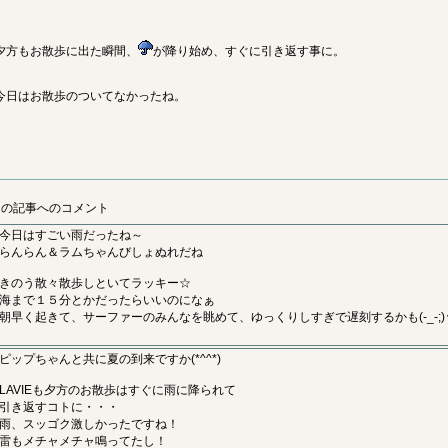
夕方もお散歩に出た瞬間、
が降り始め、すぐに引き返す事に。
今日はお散歩のついてなかったね。
この記事へのコメント
今日はすごい雨だったね～
らんらん＆ラムちゃんびしょぬれだね
きのう散々散歩しといてラッキー☆
海まで１５分とかだったらいいのになぁ
朝早く起きて、サーファーのみんなを眺めて、ゆっくりしすぎで遅刻するかも(-_-;)
ピップちゃんと共に夏の到来ですか(*^^*)
LAVIEも夕方のお散歩はすぐに雨に降られて
引き返すコトに・・・
雨、スッゴク激しかったですね！
雷もメチャメチャ鳴ってたし！