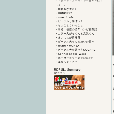
・
『カーラ・メーラ・アーニャといっ
しょ！』
・
垂れ耳な生活♪
・
HUNGRY?
・
conaノcafe
・
ビーグルと遊ぼう！
・
ちょことごいっしょ
・
泰造・悟空の凸凹コンビ奮闘記
・
カヌー犬がっくんと元気くん
・
まいにちが日曜日
・
ビーグル犬らんとめいの日々
・
HARU＊MONYA
・
ビーグル犬☆茶々丸SQUARE
・
Kennel Snake Wood
・
ボーダーコリーの☆smile☆
・
楽屋へようこそ
RDF Site Summary
RSS2.0