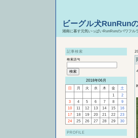
ビーグル犬RunRun
湘南に暮す元気いっぱいRunRunのパワフル
記事検索
2
検索語句
2018年06月
日
月
火
水
木
金
土
1
2
3
4
5
6
7
8
9
10
11
12
13
14
15
16
17
18
19
20
21
22
23
24
25
26
27
28
29
30
PROFILE