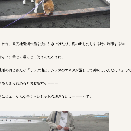
これね、観光地引網の船を浜に引き上げたり、海の出したりする時に利用する物
船を上に乗せて滑らせて使うんだろうね。
地引のおじさんが「サラダ油と、シラスのエキスが混じって美味しいんだろ！」っ
「あんまり舐めるとお腹壊すぞーーー」
あははぁ、そんな事くらいじゃお腹壊さないよーーーって。