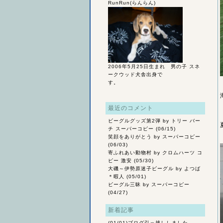
RunRun(らんらん)
2006年5月25日生まれ 男の子 スネ
ークウッド犬舎出身で
す。
最近のコメント
ビーグルグッズ第2弾
by トリー バー
チ スーパーコピー (06/15)
笑顔をありがとう
by スーパーコピー
(06/03)
寄ふれあい動物村
by クロムハーツ コ
ピー 激安 (05/30)
大磯～伊勢原迷子ビーグル
by よつば
＊暇人 (05/01)
ビーグル三昧
by スーパーコピー
(04/27)
新着記事
(01/01)
ブログ引っ越ししました