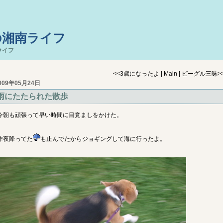
の湘南ライフ
ライフ
<<
3歳になったよ
|
Main
|
ビーグル三昧
>
009年05月24日
雨にたたられた散歩
今朝も頑張って早い時間に目覚ましをかけた。
昨夜降ってた
も止んでたからジョギングして海に行ったよ。