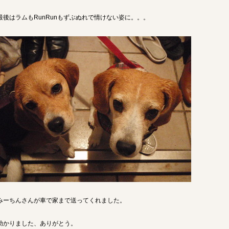
最後はラムもRunRunもずぶぬれで情けない姿に。。。
みーちんさんが車で家まで送ってくれました。
助かりました、ありがとう。