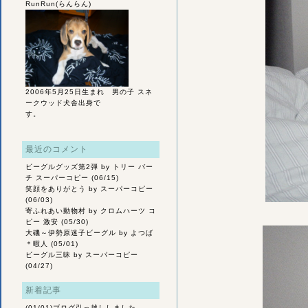
RunRun(らんらん)
2006年5月25日生まれ 男の子 スネ
ークウッド犬舎出身で
す。
最近のコメント
ビーグルグッズ第2弾
by トリー バー
チ スーパーコピー (06/15)
笑顔をありがとう
by スーパーコピー
(06/03)
寄ふれあい動物村
by クロムハーツ コ
ピー 激安 (05/30)
大磯～伊勢原迷子ビーグル
by よつば
＊暇人 (05/01)
ビーグル三昧
by スーパーコピー
(04/27)
新着記事
(01/01)
ブログ引っ越ししました