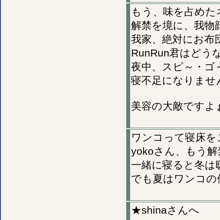
もう、味を占めた
解禁を境に、我物顔
我家、絶対にお布
RunRun君はど
夜中、スピ～・ゴ
寝不足になりませ
美容の大敵ですよ
ワンコって寝床を
yokoさん、もう解
一緒に寝ると冬は
でも夏はワンコの
★shinaさんへ