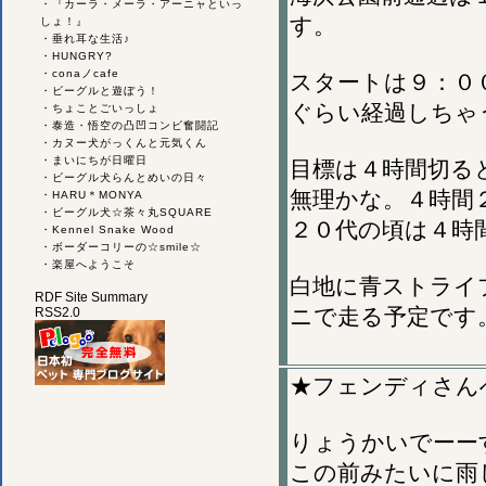
・
『カーラ・メーラ・アーニャといっ
す。
しょ！』
・
垂れ耳な生活♪
・
HUNGRY?
・
conaノcafe
スタートは９：０
・
ビーグルと遊ぼう！
ぐらい経過しちゃ
・
ちょことごいっしょ
・
泰造・悟空の凸凹コンビ奮闘記
・
カヌー犬がっくんと元気くん
・
まいにちが日曜日
目標は４時間切る
・
ビーグル犬らんとめいの日々
無理かな。４時間
・
HARU＊MONYA
・
ビーグル犬☆茶々丸SQUARE
２０代の頃は４時
・
Kennel Snake Wood
・
ボーダーコリーの☆smile☆
・
楽屋へようこそ
白地に青ストライプ
RDF Site Summary
ニで走る予定です
RSS2.0
★フェンディさん
りょうかいでーー
この前みたいに雨