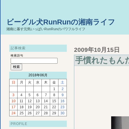
ビーグル犬RunRunの湘南ライフ
湘南に暮す元気いっぱいRunRunのパワフルライフ
記事検索
2009年10月15日
検索語句
手慣れたもん
2018年06月
日
月
火
水
木
金
土
1
2
3
4
5
6
7
8
9
10
11
12
13
14
15
16
17
18
19
20
21
22
23
24
25
26
27
28
29
30
PROFILE