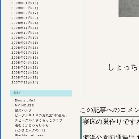
2009年04月
(19)
2009年03月
(21)
2009年02月
(17)
2009年01月
(23)
2008年12月
(24)
2008年11月
(21)
2008年10月
(23)
2008年09月
(19)
2008年08月
(21)
2008年07月
(28)
2008年06月
(27)
2008年05月
(35)
2008年04月
(26)
しょっち
2008年03月
(27)
2008年02月
(25)
2008年01月
(31)
2007年12月
(24)
LINK
・
Ding's Life！
・
MY HOUSE
この記事へのコメ
・
超犬ハルク
・
ビーグルＲＡＭのお気楽“海”生活♪
寝床の巣作りです
・
チビーグル☆さくらっこクラブ
・
毛むくがじゃらじゃら
・
わがままムクの一日
・
Blacktan whiters
海浜公園前通過は