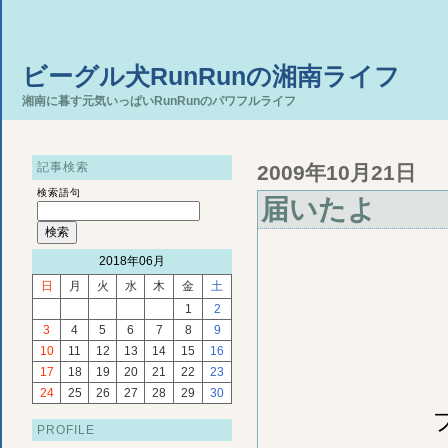
ビーグル犬RunRunの湘南ライフ
湘南に暮す元気いっぱいRunRunのパワフルライフ
記事検索
2009年10月21日
検索語句
届いたよ
2018年06月
日
月
火
水
木
金
土
1
2
3
4
5
6
7
8
9
10
11
12
13
14
15
16
17
18
19
20
21
22
23
24
25
26
27
28
29
30
PROFILE