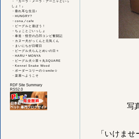
・
『カーラ・メーラ・アーニャといっ
しょ！』
・
垂れ耳な生活♪
・
HUNGRY?
・
conaノcafe
・
ビーグルと遊ぼう！
・
ちょことごいっしょ
・
泰造・悟空の凸凹コンビ奮闘記
・
カヌー犬がっくんと元気くん
・
まいにちが日曜日
・
ビーグル犬らんとめいの日々
・
HARU＊MONYA
・
ビーグル犬☆茶々丸SQUARE
・
Kennel Snake Wood
・
ボーダーコリーの☆smile☆
・
楽屋へようこそ
RDF Site Summary
RSS2.0
写
「いけませ