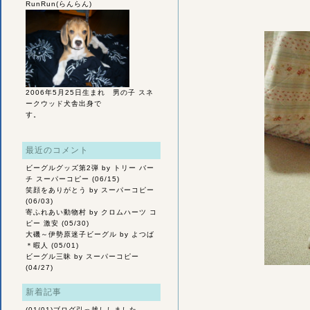
RunRun(らんらん)
2006年5月25日生まれ 男の子 スネ
ークウッド犬舎出身で
す。
最近のコメント
ビーグルグッズ第2弾
by トリー バー
チ スーパーコピー (06/15)
笑顔をありがとう
by スーパーコピー
(06/03)
寄ふれあい動物村
by クロムハーツ コ
ピー 激安 (05/30)
大磯～伊勢原迷子ビーグル
by よつば
＊暇人 (05/01)
ビーグル三昧
by スーパーコピー
(04/27)
新着記事
(01/01)
ブログ引っ越ししました