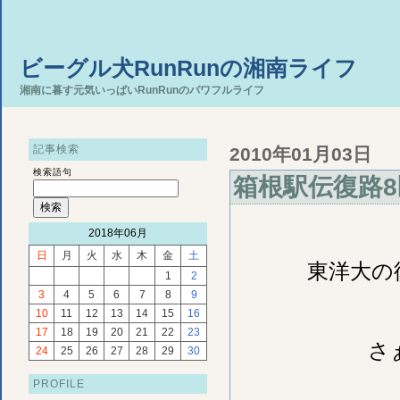
ビーグル犬RunRunの湘南ライフ
湘南に暮す元気いっぱいRunRunのパワフルライフ
記事検索
2010年01月03日
検索語句
箱根駅伝復路8
2018年06月
日
月
火
水
木
金
土
東洋大の
1
2
3
4
5
6
7
8
9
10
11
12
13
14
15
16
17
18
19
20
21
22
23
さ
24
25
26
27
28
29
30
PROFILE