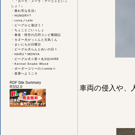
・
『カーラ・メーラ・アーニャといっ
しょ！』
・
垂れ耳な生活♪
・
HUNGRY?
・
conaノcafe
・
ビーグルと遊ぼう！
・
ちょことごいっしょ
・
泰造・悟空の凸凹コンビ奮闘記
・
カヌー犬がっくんと元気くん
・
まいにちが日曜日
・
ビーグル犬らんとめいの日々
・
HARU＊MONYA
・
ビーグル犬☆茶々丸SQUARE
・
Kennel Snake Wood
・
ボーダーコリーの☆smile☆
・
楽屋へようこそ
RDF Site Summary
車両の侵入や、
RSS2.0