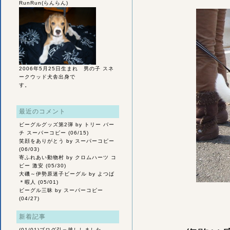
RunRun(らんらん)
2006年5月25日生まれ 男の子 スネ
ークウッド犬舎出身で
す。
最近のコメント
ビーグルグッズ第2弾
by トリー バー
チ スーパーコピー (06/15)
笑顔をありがとう
by スーパーコピー
(06/03)
寄ふれあい動物村
by クロムハーツ コ
ピー 激安 (05/30)
大磯～伊勢原迷子ビーグル
by よつば
＊暇人 (05/01)
ビーグル三昧
by スーパーコピー
(04/27)
新着記事
(01/01)
ブログ引っ越ししました