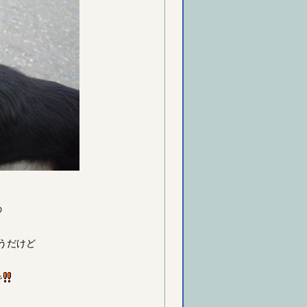
の
うだけど
で