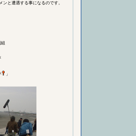
メンと遭遇する事になるのです。
刻組
が
が
」