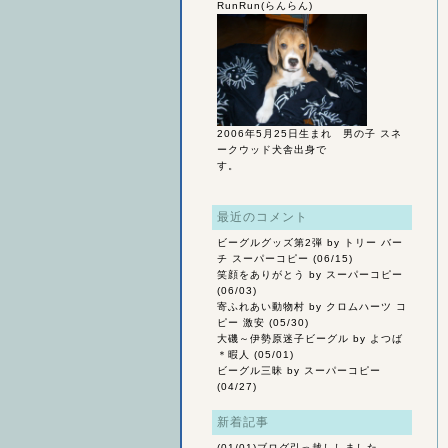
RunRun(らんらん)
2006年5月25日生まれ 男の子 スネ
ークウッド犬舎出身で
す。
最近のコメント
ビーグルグッズ第2弾
by トリー バー
チ スーパーコピー (06/15)
笑顔をありがとう
by スーパーコピー
(06/03)
寄ふれあい動物村
by クロムハーツ コ
ピー 激安 (05/30)
大磯～伊勢原迷子ビーグル
by よつば
＊暇人 (05/01)
ビーグル三昧
by スーパーコピー
(04/27)
新着記事
(01/01)
ブログ引っ越ししました