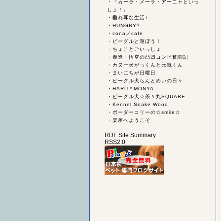
・
『カーラ・メーラ・アーニャといっ
しょ！』
・
垂れ耳な生活♪
・
HUNGRY?
・
conaノcafe
・
ビーグルと遊ぼう！
・
ちょことごいっしょ
・
泰造・悟空の凸凹コンビ奮闘記
・
カヌー犬がっくんと元気くん
・
まいにちが日曜日
・
ビーグル犬らんとめいの日々
・
HARU＊MONYA
・
ビーグル犬☆茶々丸SQUARE
・
Kennel Snake Wood
・
ボーダーコリーの☆smile☆
・
楽屋へようこそ
RDF Site Summary
RSS2.0