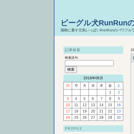
ビーグル犬RunRun
湘南に暮す元気いっぱいRunRunのパワフル
記事検索
2
検索語句
2018年06月
日
月
火
水
木
金
土
1
2
3
4
5
6
7
8
9
10
11
12
13
14
15
16
17
18
19
20
21
22
23
24
25
26
27
28
29
30
PROFILE