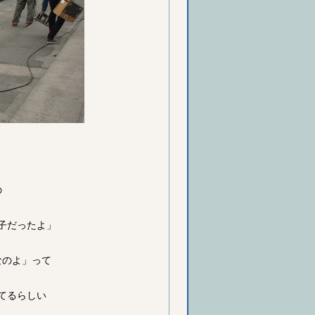
の
子だったよ」
なのよ」って
てるらしい