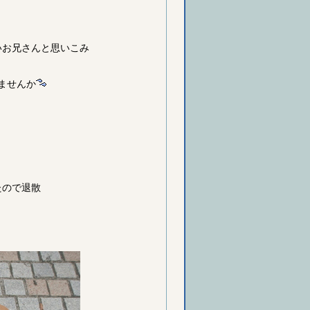
いお兄さんと思いこみ
ませんか
。
ぅ
たので退散