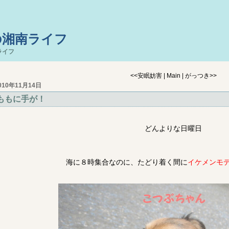
の湘南ライフ
ライフ
<<
安眠妨害
|
Main
|
がっつき
>>
010年11月14日
ももに手が！
どんよりな日曜日
海に８時集合なのに、たどり着く間に
イケメンモ