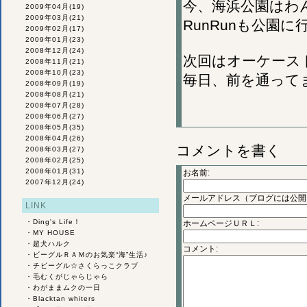
今、海浜公園はわ
2009年04月
(19)
2009年03月
(21)
RunRunも公園
2009年02月
(17)
2009年01月
(23)
2008年12月
(24)
次回はオーケース
2008年11月
(21)
2008年10月
(23)
毎日、前を通って
2008年09月
(19)
2008年08月
(21)
2008年07月
(28)
2008年06月
(27)
2008年05月
(35)
2008年04月
(26)
コメントを書く
2008年03月
(27)
2008年02月
(25)
2008年01月
(31)
お名前:
2007年12月
(24)
メールアドレス（ブログには公開
LINK
・
Ding's Life！
ホームページＵＲＬ:
・
MY HOUSE
・
超犬ハルク
コメント:
・
ビーグルＲＡＭのお気楽“海”生活♪
・
チビーグル☆さくらっこクラブ
・
毛むくがじゃらじゃら
・
わがままムクの一日
・
Blacktan whiters