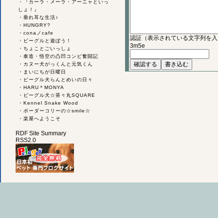
・
『カーラ・メーラ・アーニャといっ
しょ！』
・
垂れ耳な生活♪
・
HUNGRY?
・
conaノcafe
認証（表示されている文字列を入
・
ビーグルと遊ぼう！
3m5e
・
ちょことごいっしょ
・
泰造・悟空の凸凹コンビ奮闘記
・
カヌー犬がっくんと元気くん
・
まいにちが日曜日
・
ビーグル犬らんとめいの日々
・
HARU＊MONYA
・
ビーグル犬☆茶々丸SQUARE
・
Kennel Snake Wood
・
ボーダーコリーの☆smile☆
・
楽屋へようこそ
RDF Site Summary
RSS2.0