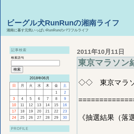
ビーグル犬RunRunの湘南ライフ
湘南に暮す元気いっぱいRunRunのパワフルライフ
記事検索
2011年10月11日
検索語句
東京マラソン
2018年06月
◇◇ 東京マラソ
日
月
火
水
木
金
土
1
2
=============
3
4
5
6
7
8
9
10
11
12
13
14
15
16
17
18
19
20
21
22
23
《抽選結果（落
24
25
26
27
28
29
30
PROFILE