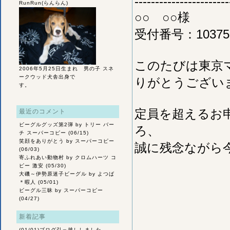
-----------------------
RunRun(らんらん)
○○ ○○様
受付番号：10375
このたびは東京マ
2006年5月25日生まれ 男の子 スネ
ークウッド犬舎出身で
りがとうござい
す。
定員を超えるお
最近のコメント
ビーグルグッズ第2弾
by トリー バー
ろ、
チ スーパーコピー (06/15)
笑顔をありがとう
by スーパーコピー
誠に残念ながら
(06/03)
寄ふれあい動物村
by クロムハーツ コ
ピー 激安 (05/30)
大磯～伊勢原迷子ビーグル
by よつば
＊暇人 (05/01)
ビーグル三昧
by スーパーコピー
(04/27)
新着記事
(01/01)
ブログ引っ越ししました