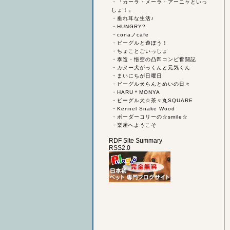
・
『カーラ・メーラ・アーニャといっ
しょ！』
・
垂れ耳な生活♪
・
HUNGRY?
・
conaノcafe
・
ビーグルと遊ぼう！
・
ちょことごいっしょ
・
泰造・悟空の凸凹コンビ奮闘記
・
カヌー犬がっくんと元気くん
・
まいにちが日曜日
・
ビーグル犬らんとめいの日々
・
HARU＊MONYA
・
ビーグル犬☆茶々丸SQUARE
・
Kennel Snake Wood
・
ボーダーコリーの☆smile☆
・
楽屋へようこそ
RDF Site Summary
RSS2.0