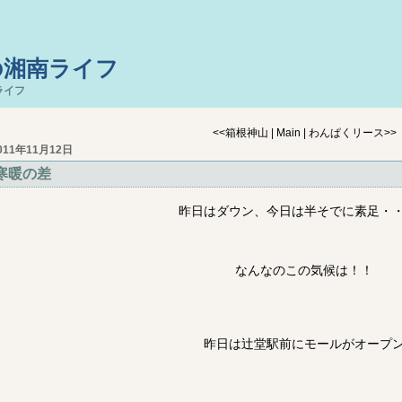
の湘南ライフ
ライフ
<<
箱根神山
|
Main
|
わんぱくリース
>>
011年11月12日
寒暖の差
昨日はダウン、今日は半そでに素足・
なんなのこの気候は！！
昨日は辻堂駅前にモールがオープ