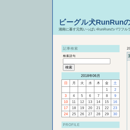
ビーグル犬RunRun
湘南に暮す元気いっぱいRunRunのパワフル
記事検索
2
検索語句
2018年06月
日
月
火
水
木
金
土
1
2
3
4
5
6
7
8
9
10
11
12
13
14
15
16
17
18
19
20
21
22
23
24
25
26
27
28
29
30
PROFILE