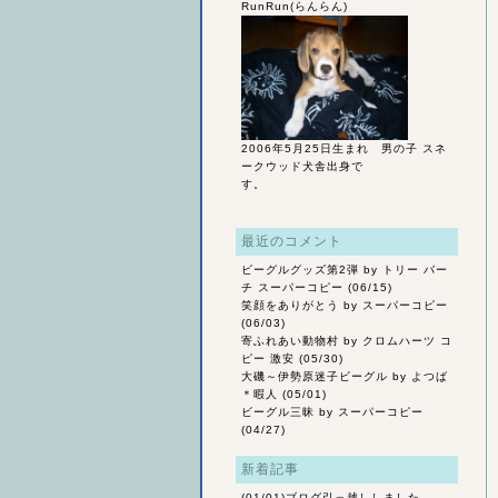
RunRun(らんらん)
2006年5月25日生まれ 男の子 スネ
ークウッド犬舎出身で
す。
最近のコメント
ビーグルグッズ第2弾
by トリー バー
チ スーパーコピー (06/15)
笑顔をありがとう
by スーパーコピー
(06/03)
寄ふれあい動物村
by クロムハーツ コ
ピー 激安 (05/30)
大磯～伊勢原迷子ビーグル
by よつば
＊暇人 (05/01)
ビーグル三昧
by スーパーコピー
(04/27)
新着記事
(01/01)
ブログ引っ越ししました