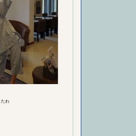
したわ
、