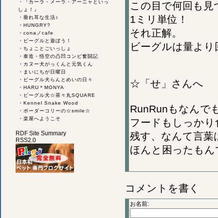
・
『カーラ・メーラ・アーニャといっ
この目で何回も見つ
しょ！』
1ミリ単位！
・
垂れ耳な生活♪
・
HUNGRY?
それ正解。
・
conaノcafe
・
ビーグルと遊ぼう！
ビーグルは量より回
・
ちょことごいっしょ
・
泰造・悟空の凸凹コンビ奮闘記
・
カヌー犬がっくんと元気くん
・
まいにちが日曜日
・
ビーグル犬らんとめいの日々
☆「せ」さんへ
・
HARU＊MONYA
・
ビーグル犬☆茶々丸SQUARE
・
Kennel Snake Wood
RunRunもなん
・
ボーダーコリーの☆smile☆
・
楽屋へようこそ
フードもしっかり
RDF Site Summary
残す、なんて言葉
RSS2.0
ほんと困ったもん
コメントを書く
お名前: