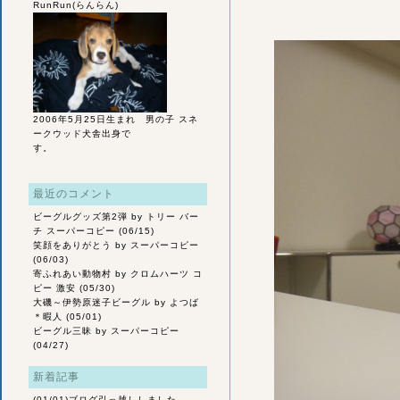
RunRun(らんらん)
2006年5月25日生まれ 男の子 スネ
ークウッド犬舎出身で
す。
最近のコメント
ビーグルグッズ第2弾
by トリー バー
チ スーパーコピー (06/15)
笑顔をありがとう
by スーパーコピー
(06/03)
寄ふれあい動物村
by クロムハーツ コ
ピー 激安 (05/30)
大磯～伊勢原迷子ビーグル
by よつば
＊暇人 (05/01)
ビーグル三昧
by スーパーコピー
(04/27)
新着記事
(01/01)
ブログ引っ越ししました