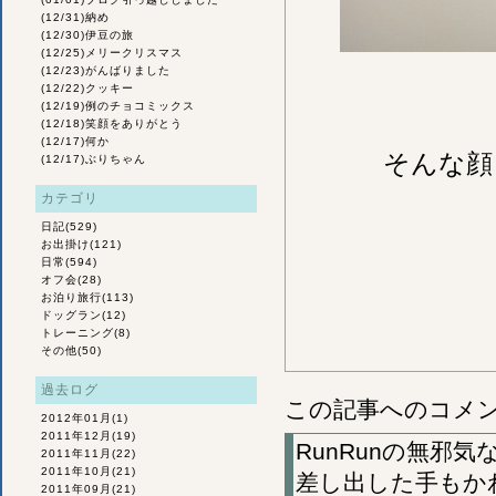
(12/31)
納め
(12/30)
伊豆の旅
(12/25)
メリークリスマス
(12/23)
がんばりました
(12/22)
クッキー
(12/19)
例のチョコミックス
(12/18)
笑顔をありがとう
(12/17)
何か
そんな顔
(12/17)
ぶりちゃん
カテゴリ
日記
(529)
お出掛け
(121)
日常
(594)
オフ会
(28)
お泊り旅行
(113)
ドッグラン
(12)
トレーニング
(8)
その他
(50)
過去ログ
この記事へのコメ
2012年01月
(1)
2011年12月
(19)
RunRunの無邪
2011年11月
(22)
2011年10月
(21)
差し出した手もか
2011年09月
(21)