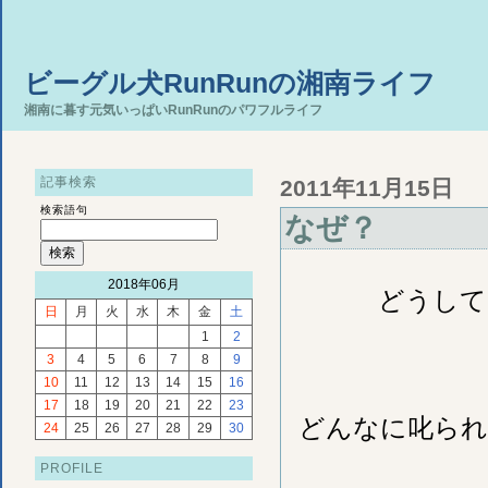
ビーグル犬RunRunの湘南ライフ
湘南に暮す元気いっぱいRunRunのパワフルライフ
記事検索
2011年11月15日
検索語句
なぜ？
2018年06月
どうして
日
月
火
水
木
金
土
1
2
3
4
5
6
7
8
9
10
11
12
13
14
15
16
17
18
19
20
21
22
23
どんなに叱られ
24
25
26
27
28
29
30
PROFILE