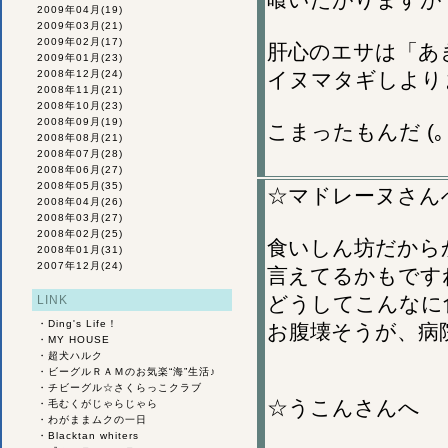
2009年04月
(19)
2009年03月
(21)
2009年02月
(17)
肝心のエサは「あ
2009年01月
(23)
2008年12月
(24)
イヌマタギしより
2008年11月
(21)
2008年10月
(23)
2008年09月
(19)
こまったもんだ (｡･_
2008年08月
(21)
2008年07月
(28)
2008年06月
(27)
2008年05月
(35)
☆マドレーヌさん
2008年04月
(26)
2008年03月
(27)
2008年02月
(25)
食いしん坊だから
2008年01月
(31)
2007年12月
(24)
言えてるかもです
どうしてこんなに
LINK
・
Ding's Life！
お腹壊そうが、病
・
MY HOUSE
・
超犬ハルク
・
ビーグルＲＡＭのお気楽“海”生活♪
・
チビーグル☆さくらっこクラブ
☆うこんさんへ
・
毛むくがじゃらじゃら
・
わがままムクの一日
・
Blacktan whiters