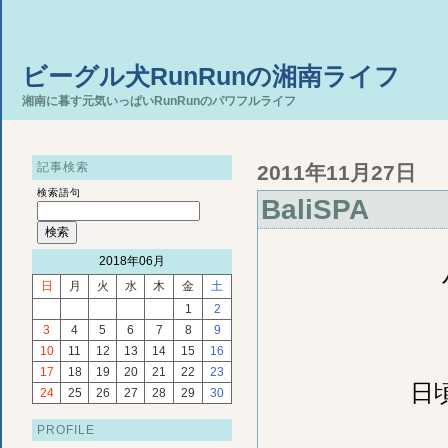
ビーグル犬RunRunの湘南ライフ
湘南に暮す元気いっぱいRunRunのパワフルライフ
記事検索
2011年11月27日
検索語句
BaliSPA
2018年06月
日
月
火
水
木
金
土
1
2
3
4
5
6
7
8
9
10
11
12
13
14
15
16
17
18
19
20
21
22
23
日
24
25
26
27
28
29
30
PROFILE