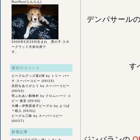
RunRun(らんらん)
デンパサールの
2006年5月25日生まれ 男の子 スネ
ークウッド犬舎出身で
す。
す
最近のコメント
ビーグルグッズ第2弾
by トリー バー
チ スーパーコピー (06/15)
笑顔をありがとう
by スーパーコピー
(06/03)
寄ふれあい動物村
by クロムハーツ コ
ピー 激安 (05/30)
大磯～伊勢原迷子ビーグル
by よつば
＊暇人 (05/01)
ビーグル三昧
by スーパーコピー
(04/27)
新着記事
ジンバランの
Q
(01/01)
ブログ引っ越ししました