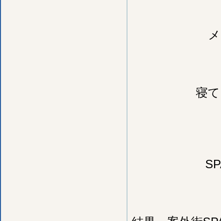
メ
寝て
S