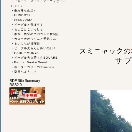
・
『カーラ・メーラ・アーニャといっ
しょ！』
・
垂れ耳な生活♪
・
HUNGRY?
・
conaノcafe
・
ビーグルと遊ぼう！
・
ちょことごいっしょ
・
泰造・悟空の凸凹コンビ奮闘記
・
カヌー犬がっくんと元気くん
・
まいにちが日曜日
・
ビーグル犬らんとめいの日々
スミニャックの
・
HARU＊MONYA
・
ビーグル犬☆茶々丸SQUARE
サ 
・
Kennel Snake Wood
・
ボーダーコリーの☆smile☆
・
楽屋へようこそ
RDF Site Summary
RSS2.0