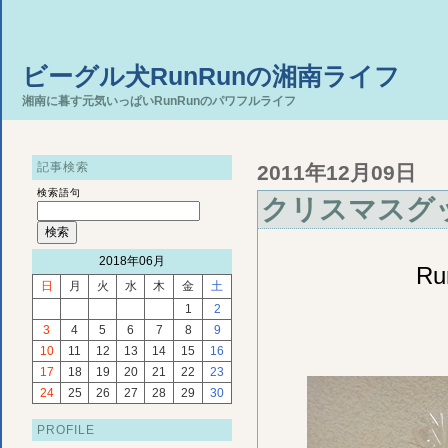
ビーグル犬RunRunの湘南ライフ
湘南に暮す元気いっぱいRunRunのパワフルライフ
記事検索
2011年12月09日
検索語句
クリスマスグ
2018年06月
R
日
月
火
水
木
金
土
1
2
3
4
5
6
7
8
9
10
11
12
13
14
15
16
17
18
19
20
21
22
23
24
25
26
27
28
29
30
PROFILE