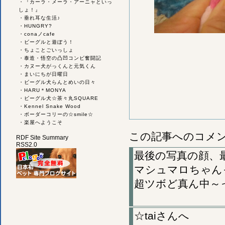
・
『カーラ・メーラ・アーニャといっ
しょ！』
・
垂れ耳な生活♪
・
HUNGRY?
・
conaノcafe
・
ビーグルと遊ぼう！
・
ちょことごいっしょ
・
泰造・悟空の凸凹コンビ奮闘記
・
カヌー犬がっくんと元気くん
・
まいにちが日曜日
・
ビーグル犬らんとめいの日々
・
HARU＊MONYA
・
ビーグル犬☆茶々丸SQUARE
・
Kennel Snake Wood
・
ボーダーコリーの☆smile☆
・
楽屋へようこそ
この記事へのコメ
RDF Site Summary
RSS2.0
最後の写真の顔、
マシュマロちゃん
超ツボど真ん中～
☆taiさんへ