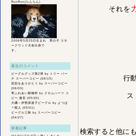
RunRun(らんらん)
それを
2006年5月25日生まれ 男の子 スネ
ークウッド犬舎出身で
す。
最近のコメント
ビーグルグッズ第2弾
by トリー バー
行
チ スーパーコピー (06/15)
笑顔をありがとう
by スーパーコピー
(06/03)
寄ふれあい動物村
by クロムハーツ コ
ス
ピー 激安 (05/30)
大磯～伊勢原迷子ビーグル
by よつば
＊暇人 (05/01)
ビーグル三昧
by スーパーコピー
(04/27)
新着記事
検索すると他に
(01/01)
ブログ引っ越ししました