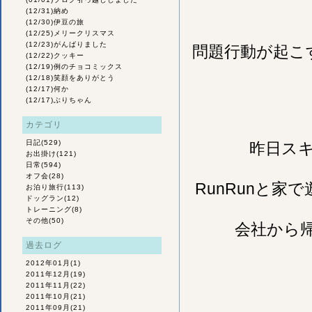
(12/31)
納め
(12/30)
伊豆の旅
(12/25)
メリークリスマス
(12/23)
がんばりました
問題行動が起こ
(12/22)
クッキー
(12/19)
例のチョコミックス
(12/18)
笑顔をありがとう
(12/17)
何か
(12/17)
ぶりちゃん
カテゴリ
日記
(529)
昨日ス
お出掛け
(121)
日常
(594)
オフ会
(28)
RunRunと
お泊り旅行
(113)
ドッグラン
(12)
トレーニング
(8)
その他
(50)
会社から
過去ログ
2012年01月
(1)
2011年12月
(19)
2011年11月
(22)
2011年10月
(21)
2011年09月
(21)