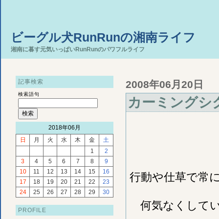
ビーグル犬RunRunの湘南ライフ
湘南に暮す元気いっぱいRunRunのパワフルライフ
記事検索
2008年06月20日
検索語句
カーミングシ
2018年06月
日
月
火
水
木
金
土
1
2
3
4
5
6
7
8
9
10
11
12
13
14
15
16
行動や仕草で常
17
18
19
20
21
22
23
24
25
26
27
28
29
30
何気なくして
PROFILE