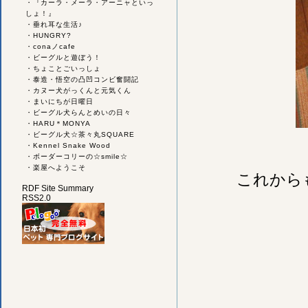
・
『カーラ・メーラ・アーニャといっ
しょ！』
・
垂れ耳な生活♪
・
HUNGRY?
・
conaノcafe
・
ビーグルと遊ぼう！
・
ちょことごいっしょ
・
泰造・悟空の凸凹コンビ奮闘記
・
カヌー犬がっくんと元気くん
・
まいにちが日曜日
・
ビーグル犬らんとめいの日々
・
HARU＊MONYA
・
ビーグル犬☆茶々丸SQUARE
・
Kennel Snake Wood
・
ボーダーコリーの☆smile☆
・
楽屋へようこそ
これから
RDF Site Summary
RSS2.0