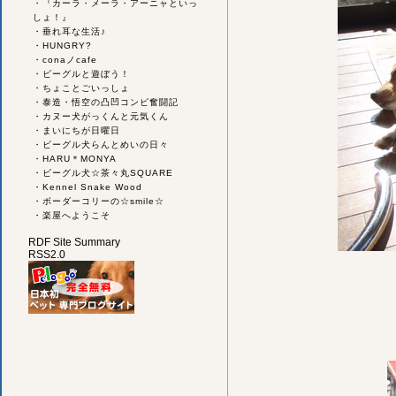
・
『カーラ・メーラ・アーニャといっ
しょ！』
・
垂れ耳な生活♪
・
HUNGRY?
・
conaノcafe
・
ビーグルと遊ぼう！
・
ちょことごいっしょ
・
泰造・悟空の凸凹コンビ奮闘記
・
カヌー犬がっくんと元気くん
・
まいにちが日曜日
・
ビーグル犬らんとめいの日々
・
HARU＊MONYA
・
ビーグル犬☆茶々丸SQUARE
・
Kennel Snake Wood
・
ボーダーコリーの☆smile☆
・
楽屋へようこそ
RDF Site Summary
RSS2.0