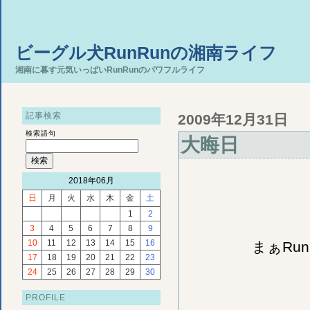
ビーグル犬RunRunの湘南ライフ
湘南に暮す元気いっぱいRunRunのパワフルライフ
記事検索
2009年12月31日
検索語句
大晦日
2018年06月
日
月
火
水
木
金
土
1
2
3
4
5
6
7
8
9
10
11
12
13
14
15
16
まぁRu
17
18
19
20
21
22
23
24
25
26
27
28
29
30
PROFILE