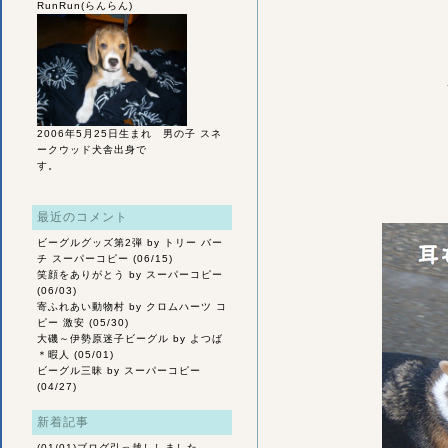
RunRun(らんらん)
2006年5月25日生まれ 男の子 スネ
ークウッド犬舎出身で
す。
最近のコメント
ビーグルグッズ第2弾
by トリー バー
チ スーパーコピー (06/15)
笑顔をありがとう
by スーパーコピー
(06/03)
寄ふれあい動物村
by クロムハーツ コ
ピー 激安 (05/30)
大磯～伊勢原迷子ビーグル
by よつば
＊暇人 (05/01)
ビーグル三昧
by スーパーコピー
(04/27)
新着記事
(01/01)
ブログ引っ越ししました