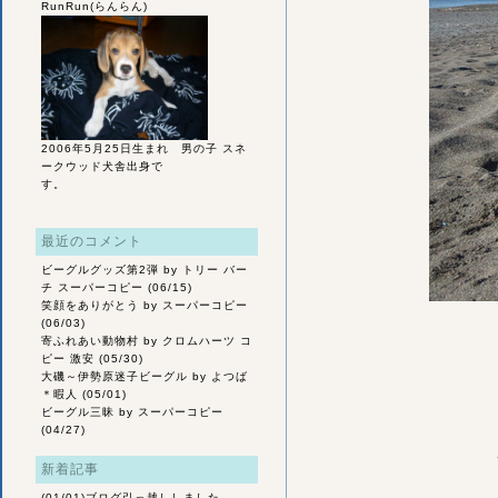
RunRun(らんらん)
2006年5月25日生まれ 男の子 スネ
ークウッド犬舎出身で
す。
最近のコメント
ビーグルグッズ第2弾
by トリー バー
チ スーパーコピー (06/15)
笑顔をありがとう
by スーパーコピー
(06/03)
寄ふれあい動物村
by クロムハーツ コ
ピー 激安 (05/30)
大磯～伊勢原迷子ビーグル
by よつば
＊暇人 (05/01)
ビーグル三昧
by スーパーコピー
(04/27)
新着記事
(01/01)
ブログ引っ越ししました