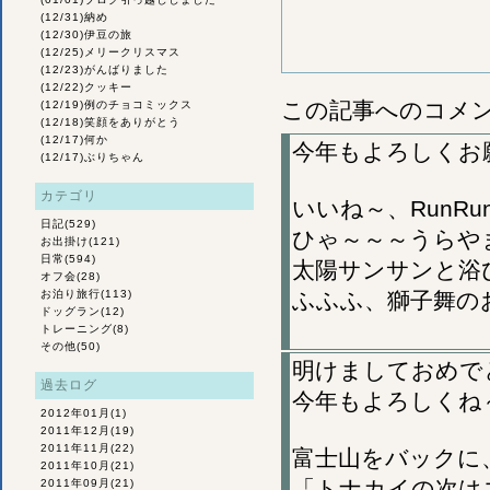
(12/31)
納め
(12/30)
伊豆の旅
(12/25)
メリークリスマス
(12/23)
がんばりました
(12/22)
クッキー
この記事へのコメ
(12/19)
例のチョコミックス
(12/18)
笑顔をありがとう
(12/17)
何か
今年もよろしくお
(12/17)
ぶりちゃん
カテゴリ
いいね～、RunR
日記
(529)
ひゃ～～～うらや
お出掛け
(121)
日常
(594)
太陽サンサンと浴
オフ会
(28)
お泊り旅行
(113)
ふふふ、獅子舞の
ドッグラン
(12)
トレーニング
(8)
その他
(50)
明けましておめで
過去ログ
今年もよろしくね
2012年01月
(1)
2011年12月
(19)
2011年11月
(22)
富士山をバックに、
2011年10月
(21)
「トナカイの次は
2011年09月
(21)