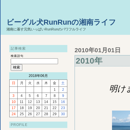
ビーグル犬RunRunの湘南ライフ
湘南に暮す元気いっぱいRunRunのパワフルライフ
記事検索
2010年01月01日
検索語句
2010年
2018年06月
日
月
火
水
木
金
土
明け
1
2
3
4
5
6
7
8
9
10
11
12
13
14
15
16
17
18
19
20
21
22
23
24
25
26
27
28
29
30
PROFILE