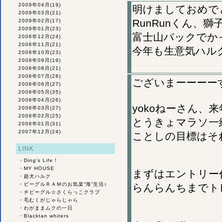
2009年04月
(19)
明けましておめで
2009年03月
(21)
RunRunくん、
2009年02月
(17)
2009年01月
(23)
富士山バックでか
2008年12月
(24)
2008年11月
(21)
今年も生意気ハル
2008年10月
(23)
2008年09月
(19)
2008年08月
(21)
2008年07月
(28)
ございまーーーー
2008年06月
(27)
2008年05月
(35)
2008年04月
(26)
yokoねーさん、
2008年03月
(27)
2008年02月
(25)
とうきょマラソ一
2008年01月
(31)
2007年12月
(24)
ことしの目標はそ
LINK
・
Ding's Life！
・
MY HOUSE
まずはエントリー
・
超犬ハルク
・
ビーグルＲＡＭのお気楽“海”生活♪
らんらんちまでト
・
チビーグル☆さくらっこクラブ
・
毛むくがじゃらじゃら
・
わがままムクの一日
・
Blacktan whiters