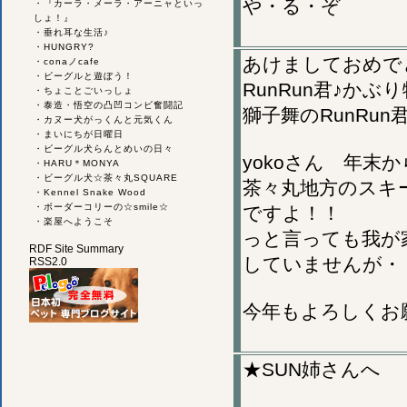
や・る・ぞ
・
『カーラ・メーラ・アーニャといっ
しょ！』
・
垂れ耳な生活♪
・
HUNGRY?
あけましておめで
・
conaノcafe
・
ビーグルと遊ぼう！
RunRun君♪か
・
ちょことごいっしょ
・
泰造・悟空の凸凹コンビ奮闘記
獅子舞のRunRu
・
カヌー犬がっくんと元気くん
・
まいにちが日曜日
・
ビーグル犬らんとめいの日々
yokoさん 年末
・
HARU＊MONYA
・
ビーグル犬☆茶々丸SQUARE
茶々丸地方のスキ
・
Kennel Snake Wood
・
ボーダーコリーの☆smile☆
ですよ！！
・
楽屋へようこそ
っと言っても我が
RDF Site Summary
していませんが・
RSS2.0
今年もよろしくお
★SUN姉さんへ