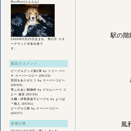
RunRun(らんらん)
駅の階
2006年5月25日生まれ 男の子 スネ
ークウッド犬舎出身で
す。
最近のコメント
ビーグルグッズ第2弾
by トリー バー
チ スーパーコピー (06/15)
笑顔をありがとう
by スーパーコピー
(06/03)
寄ふれあい動物村
by クロムハーツ コ
ピー 激安 (05/30)
大磯～伊勢原迷子ビーグル
by よつば
＊暇人 (05/01)
ビーグル三昧
by スーパーコピー
(04/27)
風
新着記事
(01/01)
ブログ引っ越ししました