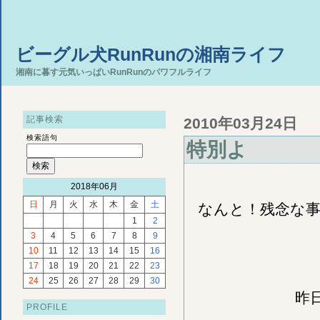
ビーグル犬RunRunの湘南ライフ
湘南に暮す元気いっぱいRunRunのパワフルライフ
記事検索
2010年03月24日
検索語句
特別よ
2018年06月
日
月
火
水
木
金
土
なんと！残念な
1
2
3
4
5
6
7
8
9
10
11
12
13
14
15
16
17
18
19
20
21
22
23
24
25
26
27
28
29
30
昨
PROFILE