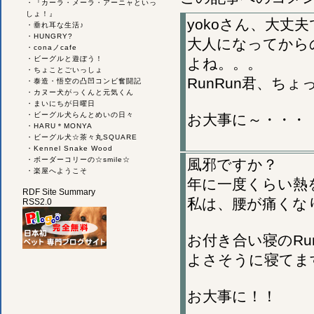
・
『カーラ・メーラ・アーニャといっ
しょ！』
yokoさん、大丈
・
垂れ耳な生活♪
・
HUNGRY?
大人になってから
・
conaノcafe
・
ビーグルと遊ぼう！
よね。。。
・
ちょことごいっしょ
RunRun君、ち
・
泰造・悟空の凸凹コンビ奮闘記
・
カヌー犬がっくんと元気くん
・
まいにちが日曜日
・
ビーグル犬らんとめいの日々
お大事に～・・・
・
HARU＊MONYA
・
ビーグル犬☆茶々丸SQUARE
・
Kennel Snake Wood
・
ボーダーコリーの☆smile☆
風邪ですか？
・
楽屋へようこそ
年に一度くらい熱
RDF Site Summary
私は、腰が痛くな
RSS2.0
お付き合い寝のRu
よさそうに寝てま
お大事に！！