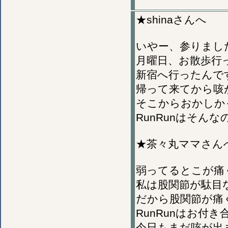
★shinaさんへ
いやー、参りまし
月曜日、お散歩行
新宿へ行ったんで
帰って来てから咳
そこからおかしか
RunRunはそん
★茶々丸ママさん
弱ってるとこが痛
私は股関節が駄目
だから股関節が痛
RunRunはお付
今日もまだ咳が出