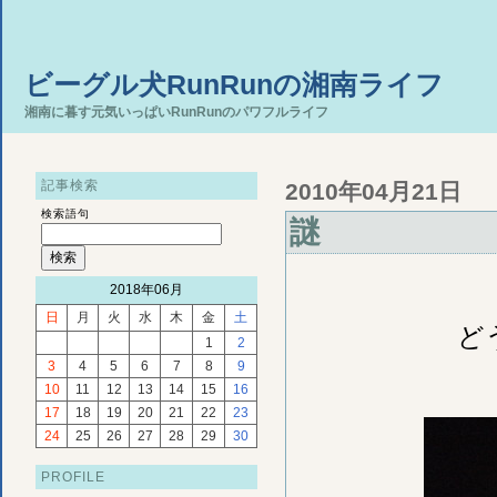
ビーグル犬RunRunの湘南ライフ
湘南に暮す元気いっぱいRunRunのパワフルライフ
記事検索
2010年04月21日
検索語句
謎
2018年06月
日
月
火
水
木
金
土
ど
1
2
3
4
5
6
7
8
9
10
11
12
13
14
15
16
17
18
19
20
21
22
23
24
25
26
27
28
29
30
PROFILE