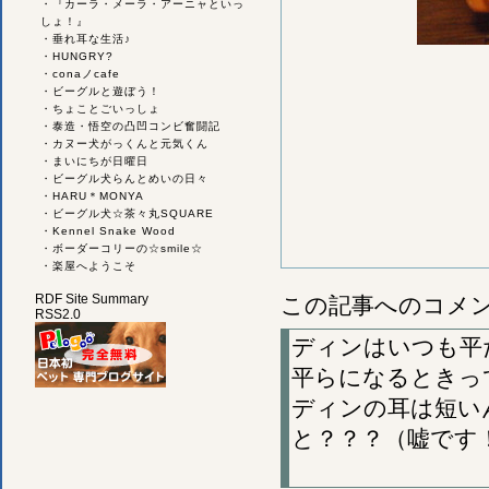
・
『カーラ・メーラ・アーニャといっ
しょ！』
・
垂れ耳な生活♪
・
HUNGRY?
・
conaノcafe
・
ビーグルと遊ぼう！
・
ちょことごいっしょ
・
泰造・悟空の凸凹コンビ奮闘記
・
カヌー犬がっくんと元気くん
・
まいにちが日曜日
・
ビーグル犬らんとめいの日々
・
HARU＊MONYA
・
ビーグル犬☆茶々丸SQUARE
・
Kennel Snake Wood
・
ボーダーコリーの☆smile☆
・
楽屋へようこそ
RDF Site Summary
この記事へのコメ
RSS2.0
ディンはいつも平
平らになるときっ
ディンの耳は短い
と？？？（嘘です