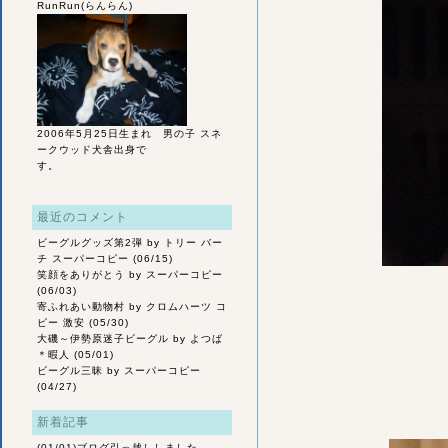
RunRun(らんらん)
2006年5月25日生まれ 男の子 スネ
ークウッド犬舎出身で
す。
最近のコメント
ビーグルグッズ第2弾
by トリー バー
チ スーパーコピー (06/15)
笑顔をありがとう
by スーパーコピー
(06/03)
寄ふれあい動物村
by クロムハーツ コ
ピー 激安 (05/30)
大磯～伊勢原迷子ビーグル
by よつば
＊暇人 (05/01)
ビーグル三昧
by スーパーコピー
(04/27)
新着記事
(01/01)
ブログ引っ越ししました