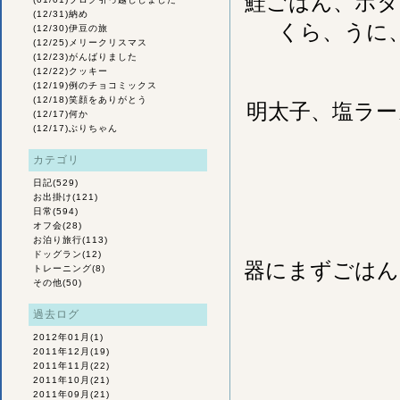
鮭ごはん、ホタ
(12/31)
納め
くら、うに
(12/30)
伊豆の旅
(12/25)
メリークリスマス
(12/23)
がんばりました
(12/22)
クッキー
(12/19)
例のチョコミックス
(12/18)
笑顔をありがとう
明太子、塩ラー
(12/17)
何か
(12/17)
ぶりちゃん
カテゴリ
日記
(529)
お出掛け
(121)
日常
(594)
オフ会
(28)
お泊り旅行
(113)
ドッグラン
(12)
器にまずごはん
トレーニング
(8)
その他
(50)
過去ログ
2012年01月
(1)
2011年12月
(19)
2011年11月
(22)
2011年10月
(21)
2011年09月
(21)