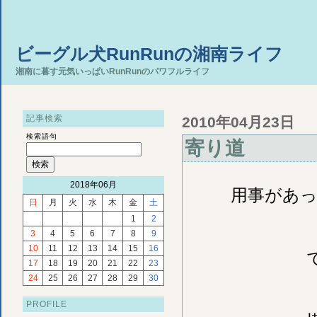
ビーグル犬RunRunの湘南ライフ
湘南に暮す元気いっぱいRunRunのパワフルライフ
記事検索
2010年04月23日
検索語句
寄り道
2018年06月
用事があ
日
月
火
水
木
金
土
1
2
3
4
5
6
7
8
9
10
11
12
13
14
15
16
17
18
19
20
21
22
23
24
25
26
27
28
29
30
PROFILE