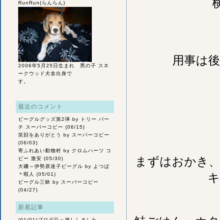
RunRun(らんらん)
用事は
2006年5月25日生まれ 男の子 スネ
ークウッド犬舎出身で
す。
最近のコメント
ビーグルグッズ第2弾
by トリー バー
チ スーパーコピー (06/15)
笑顔をありがとう
by スーパーコピー
(06/03)
寄ふれあい動物村
by クロムハーツ コ
まずはおかき、
ピー 激安 (05/30)
大磯～伊勢原迷子ビーグル
by よつば
キ
＊暇人 (05/01)
ビーグル三昧
by スーパーコピー
(04/27)
新着記事
(01/01)
ブログ引っ越ししました