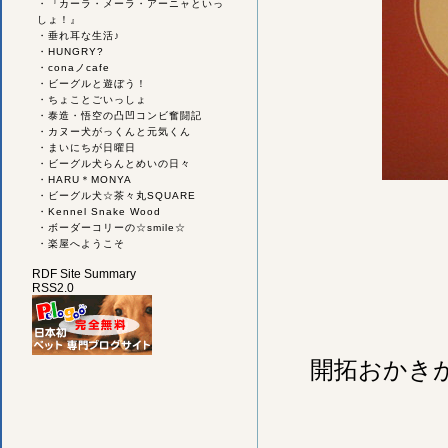
・
『カーラ・メーラ・アーニャといっ
しょ！』
・
垂れ耳な生活♪
・
HUNGRY?
・
conaノcafe
・
ビーグルと遊ぼう！
・
ちょことごいっしょ
・
泰造・悟空の凸凹コンビ奮闘記
・
カヌー犬がっくんと元気くん
・
まいにちが日曜日
・
ビーグル犬らんとめいの日々
・
HARU＊MONYA
・
ビーグル犬☆茶々丸SQUARE
・
Kennel Snake Wood
・
ボーダーコリーの☆smile☆
・
楽屋へようこそ
RDF Site Summary
RSS2.0
開拓おかき