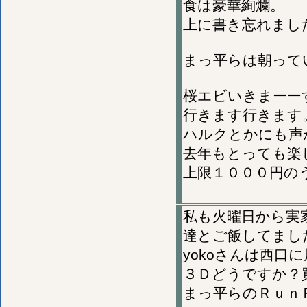
食は豪華絢爛。
上に書き忘れまし
まっ平らは朝って
桜エビいきまーー
行きます行きます
ハルクとかにも声
去年もとっても楽
上限１０００円の
私も火曜日から実
達とご飯してまし
yokoさんは西口
３Ｄどうですか？
まっ平らのＲｕｎ