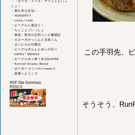
・
『カーラ・メーラ・アーニャといっ
しょ！』
・
垂れ耳な生活♪
・
HUNGRY?
・
conaノcafe
・
ビーグルと遊ぼう！
・
ちょことごいっしょ
・
泰造・悟空の凸凹コンビ奮闘記
・
カヌー犬がっくんと元気くん
・
まいにちが日曜日
・
ビーグル犬らんとめいの日々
この手羽先、ビ
・
HARU＊MONYA
・
ビーグル犬☆茶々丸SQUARE
・
Kennel Snake Wood
・
ボーダーコリーの☆smile☆
・
楽屋へようこそ
RDF Site Summary
RSS2.0
そうそう、Run