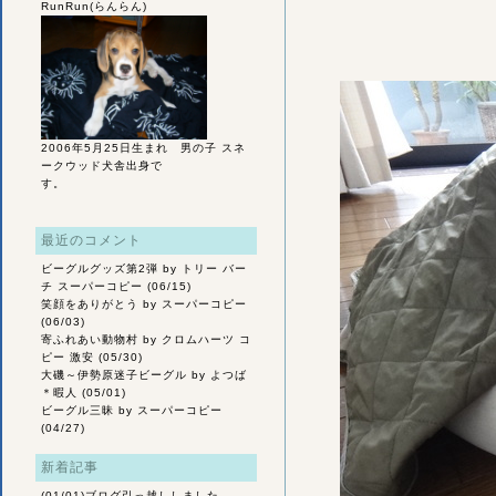
RunRun(らんらん)
2006年5月25日生まれ 男の子 スネ
ークウッド犬舎出身で
す。
最近のコメント
ビーグルグッズ第2弾
by トリー バー
チ スーパーコピー (06/15)
笑顔をありがとう
by スーパーコピー
(06/03)
寄ふれあい動物村
by クロムハーツ コ
ピー 激安 (05/30)
大磯～伊勢原迷子ビーグル
by よつば
＊暇人 (05/01)
ビーグル三昧
by スーパーコピー
(04/27)
新着記事
(01/01)
ブログ引っ越ししました