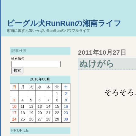
ビーグル犬RunRunの湘南ライフ
湘南に暮す元気いっぱいRunRunのパワフルライフ
記事検索
2011年10月27日
検索語句
ぬけがら
2018年06月
日
月
火
水
木
金
土
そろそろ
1
2
3
4
5
6
7
8
9
10
11
12
13
14
15
16
17
18
19
20
21
22
23
24
25
26
27
28
29
30
PROFILE