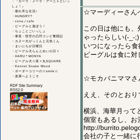
・
『カーラ・メーラ・アーニャといっ
しょ！』
☆マーディーさん
・
垂れ耳な生活♪
・
HUNGRY?
・
conaノcafe
・
ビーグルと遊ぼう！
この日は他にも、
・
ちょことごいっしょ
ゃったらしい(-_-;)
・
泰造・悟空の凸凹コンビ奮闘記
・
カヌー犬がっくんと元気くん
いつになったら食
・
まいにちが日曜日
・
ビーグル犬らんとめいの日々
ビーグルは食に対
・
HARU＊MONYA
・
ビーグル犬☆茶々丸SQUARE
・
Kennel Snake Wood
・
ボーダーコリーの☆smile☆
・
楽屋へようこそ
☆モカバニママさ
RDF Site Summary
RSS2.0
ええ、そのとおりでご
横浜、海華月って
個室もあるし、お
http://burrito.pelo
会社の子と一緒に