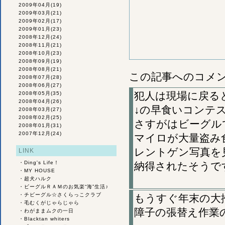
2009年04月
(19)
2009年03月
(21)
2009年02月
(17)
2009年01月
(23)
2008年12月
(24)
2008年11月
(21)
2008年10月
(23)
2008年09月
(19)
2008年08月
(21)
この記事へのコメ
2008年07月
(28)
2008年06月
(27)
犯人は現場に戻ると
2008年05月
(35)
2008年04月
(26)
↓の早食いコンテ
2008年03月
(27)
2008年02月
(25)
さすがはビーグル
2008年01月
(31)
2007年12月
(24)
マイロが大量盗み
レントゲン写真を
LINK
・
Ding's Life！
納得されたそうで
・
MY HOUSE
・
超犬ハルク
・
ビーグルＲＡＭのお気楽“海”生活♪
・
チビーグル☆さくらっこクラブ
もうすぐ年末の大
・
毛むくがじゃらじゃら
障子の張替え作業の
・
わがままムクの一日
・
Blacktan whiters