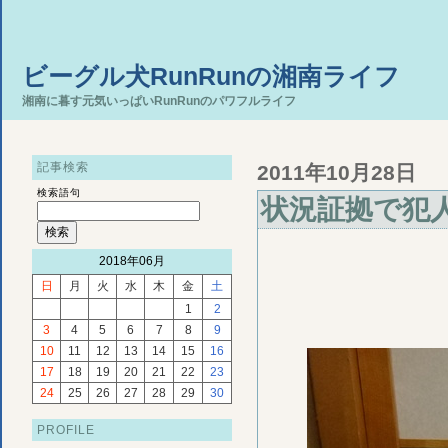
ビーグル犬RunRunの湘南ライフ
湘南に暮す元気いっぱいRunRunのパワフルライフ
記事検索
2011年10月28日
検索語句
状況証拠で犯
2018年06月
日
月
火
水
木
金
土
1
2
3
4
5
6
7
8
9
10
11
12
13
14
15
16
17
18
19
20
21
22
23
24
25
26
27
28
29
30
PROFILE