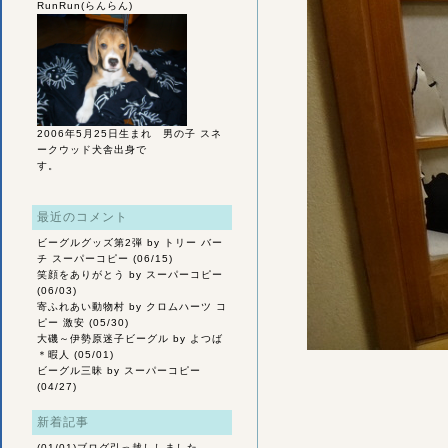
RunRun(らんらん)
2006年5月25日生まれ 男の子 スネ
ークウッド犬舎出身で
す。
最近のコメント
ビーグルグッズ第2弾
by トリー バー
チ スーパーコピー (06/15)
笑顔をありがとう
by スーパーコピー
(06/03)
寄ふれあい動物村
by クロムハーツ コ
ピー 激安 (05/30)
大磯～伊勢原迷子ビーグル
by よつば
＊暇人 (05/01)
ビーグル三昧
by スーパーコピー
(04/27)
新着記事
(01/01)
ブログ引っ越ししました