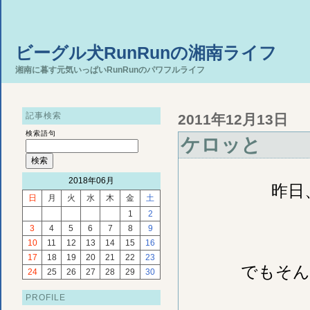
ビーグル犬RunRunの湘南ライフ
湘南に暮す元気いっぱいRunRunのパワフルライフ
記事検索
2011年12月13日
検索語句
ケロッと
2018年06月
昨日
日
月
火
水
木
金
土
1
2
3
4
5
6
7
8
9
10
11
12
13
14
15
16
17
18
19
20
21
22
23
でもそん
24
25
26
27
28
29
30
PROFILE