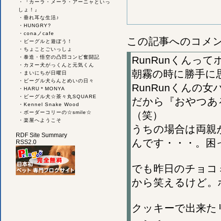
・
『カーラ・メーラ・アーニャといっ
しょ！』
・
垂れ耳な生活♪
・
HUNGRY?
・
conaノcafe
この記事へのコメ
・
ビーグルと遊ぼう！
・
ちょことごいっしょ
・
泰造・悟空の凸凹コンビ奮闘記
RunRunくんっ
・
カヌー犬がっくんと元気くん
朝霧の時に勝手に
・
まいにちが日曜日
・
ビーグル犬らんとめいの日々
RunRunくんの
・
HARU＊MONYA
・
ビーグル犬☆茶々丸SQUARE
だから『おやつあ
・
Kennel Snake Wood
・
ボーダーコリーの☆smile☆
（笑）
・
楽屋へようこそ
うちの場合は両親
RDF Site Summary
んです・・・。困
RSS2.0
でも昨日のチョコ
から笑えるけど。
クッキーで出来た