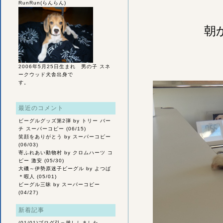
RunRun(らんらん)
朝
2006年5月25日生まれ 男の子 スネ
ークウッド犬舎出身で
す。
最近のコメント
ビーグルグッズ第2弾
by トリー バー
チ スーパーコピー (06/15)
笑顔をありがとう
by スーパーコピー
(06/03)
寄ふれあい動物村
by クロムハーツ コ
ピー 激安 (05/30)
大磯～伊勢原迷子ビーグル
by よつば
＊暇人 (05/01)
ビーグル三昧
by スーパーコピー
(04/27)
新着記事
(01/01)
ブログ引っ越ししました